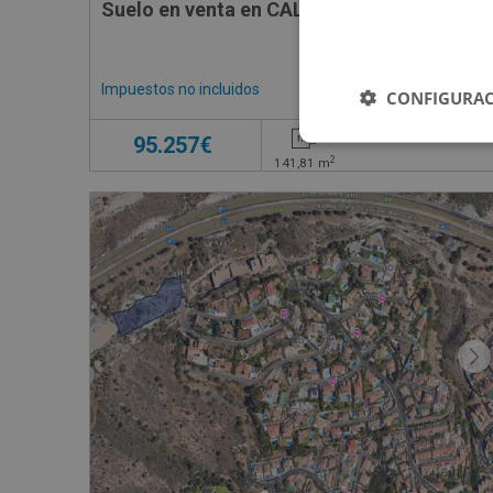
Suelo en venta en CALLE MIGUEL DE CERV
Impuestos no incluidos
CONFIGURAC
95.257€
2
141,81
m