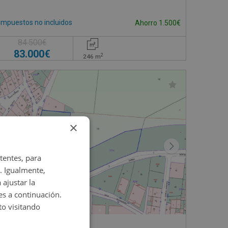
Impuestos no incluidos
Ahorro 1.500€
84.500€
83.000€
2
246
m
×
tentes, para
. Igualmente,
 ajustar la
es a continuación.
o visitando