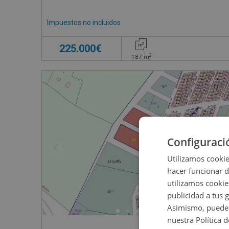
Impuestos no incluidos
225.000€
2
187
m
Configuraci
Utilizamos cookie
hacer funcionar 
utilizamos cookie
publicidad a tus 
Asimismo, puedes
nuestra Política 