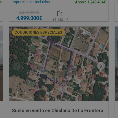
Impuestos no incluidos
s
Ahorro 1.249.464€
6.248.464€
4.999.000€
2
67.122
m
CONDICIONES ESPECIALES
Suelo en venta en Chiclana De La Frontera