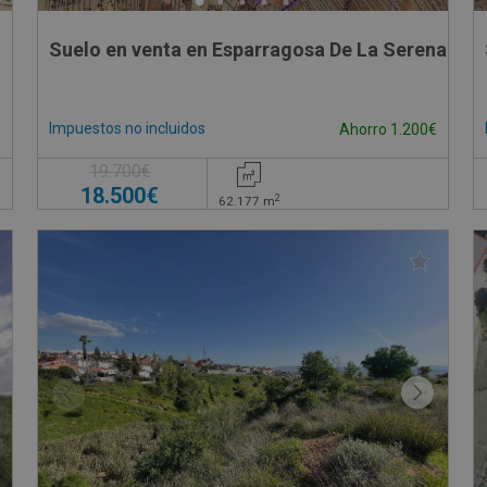
Suelo en venta en Esparragosa De La Serena
Impuestos no incluidos
Ahorro 1.200€
19.700€
18.500€
2
62.177
m