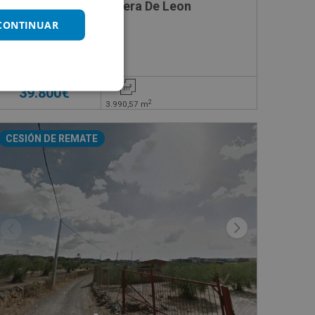
a
Suelo en venta en Calera De Leon
 CONTINUAR
Impuestos no incluidos
39.800€
2
3.990,57
m
CESIÓN DE REMATE