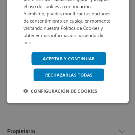
oficial del estado: subastas.boe.es/ds.php?id=SUB-JA-
el uso de cookies a continuación.
2021-179242 Suelo situado en la localidad de Bujalance
Asimismo, puedes modificar tus opciones
Emplazamiento
de consentimiento en cualquier momento
en la provincia de Córdoba. Tiene una superficie de
visitando nuestra Política de Cookies y
SUELO EN Bujalance
24628 m2.
obtener más información haciendo clic
aquí
ACEPTAR Y CONTINUAR
Ubicación
RECHAZARLAS TODAS
Ampliar mapa
CONFIGURACIÓN DE COOKIES
Ver en mapa
Propietario