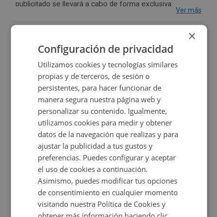
publicitado se llevará a cabo de forma exclusiva
Ver más
mediante cesión de remate, en el marco del proceso de
×
Subasta Judicial en el que se encuentra actualmente, sin
Características
Configuración de privacidad
que exista la posibilidad de compraventa directa.
Consecuencia de lo anterior: (i) el precio publicado se
Utilizamos cookies y tecnologías similares
Uso:
Otros Dotacional
Clasificación:
Solar
propias y de terceros, de sesión o
trata de una orientación al precio de puja mínimo por la
persistentes, para hacer funcionar de
cual puede ser adjudicado el inmueble y (ii) no se contará
2
Superficie suelo::
5.470 m
manera segura nuestra página web y
con la posesión del inmueble en el momento de la
personalizar su contenido. Igualmente,
adquisición, no siendo posible visitarlo. El precio indicado
Coeficiente Edificabilidad:
0
utilizamos cookies para medir y obtener
datos de la navegación que realizas y para
en la publicación se trata de un valor de referencia y no
ajustar la publicidad a tus gustos y
2
Superficie registro:
5.470 m
supone en ningún caso la aceptación del mismo por
preferencias. Puedes configurar y aceptar
parte del acreedor, teniendo que ser sometido a
el uso de cookies a continuación.
valoración del correspondiente comité para su sanción.
Asimismo, puedes modificar tus opciones
de consentimiento en cualquier momento
Toda la información publicada en el presente anuncio se
Emplazamiento
visitando nuestra Política de Cookies y
encuentra disponible de manera pública en el boletín
obtener más información haciendo clic
suelo en miajadas