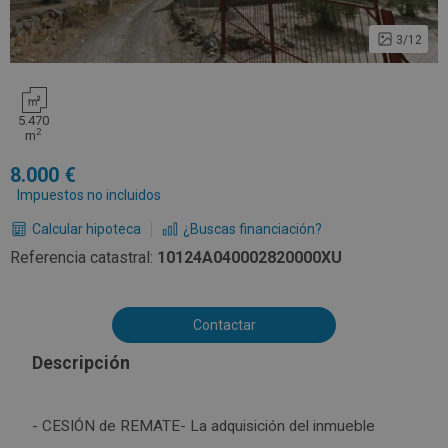
3/12
5.470
2
m
8.000
Impuestos no incluidos
Calcular hipoteca
¿Buscas financiación?
Referencia catastral:
10124A040002820000XU
Contactar
Descripción
- CESIÓN de REMATE- La adquisición del inmueble