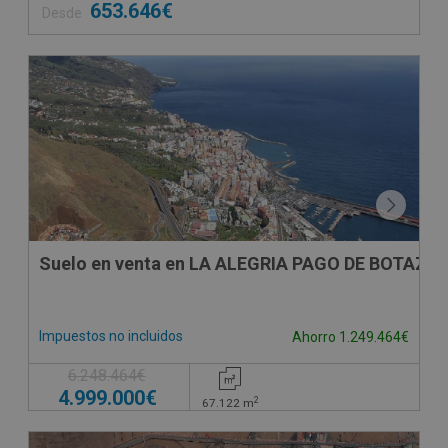
653.646€
Desde
Suelo en venta en LA ALEGRIA PAGO DE BOTAZO,
Impuestos no incluidos
Ahorro 1.249.464€
6.248.464€
4.999.000€
2
67.122
m