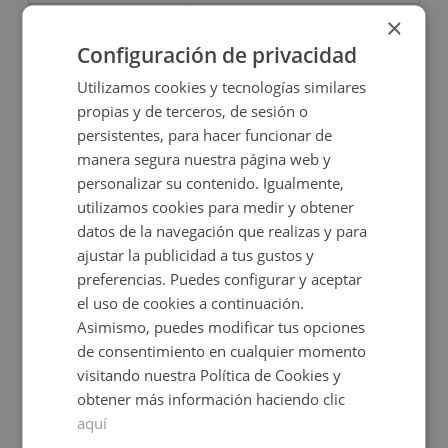
×
95.257€
2
141,81
m
Configuración de privacidad
Utilizamos cookies y tecnologías similares
propias y de terceros, de sesión o
persistentes, para hacer funcionar de
manera segura nuestra página web y
personalizar su contenido. Igualmente,
utilizamos cookies para medir y obtener
datos de la navegación que realizas y para
ajustar la publicidad a tus gustos y
preferencias. Puedes configurar y aceptar
Av De La Resinera 3 Y 4, 29680 Estepona - Málaga
el uso de cookies a continuación.
Asimismo, puedes modificar tus opciones
de consentimiento en cualquier momento
Impuestos no incluidos
2 inmuebles disponibles
visitando nuestra Política de Cookies y
obtener más información haciendo clic
350.000€
Desde
aquí