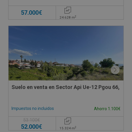
57.000€
2
24.628
m
Suelo en venta en Sector Api Ue-12 Pgou 66,
Impuestos no incluidos
Ahorro 1.100€
53.100€
52.000€
2
15.324
m