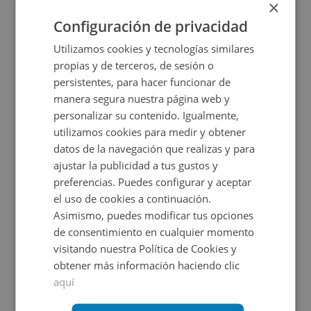
×
Configuración de privacidad
Utilizamos cookies y tecnologías similares
propias y de terceros, de sesión o
persistentes, para hacer funcionar de
manera segura nuestra página web y
personalizar su contenido. Igualmente,
utilizamos cookies para medir y obtener
datos de la navegación que realizas y para
ajustar la publicidad a tus gustos y
Suelo en venta en Roquetas De Mar
preferencias. Puedes configurar y aceptar
el uso de cookies a continuación.
Asimismo, puedes modificar tus opciones
Impuestos no incluidos
de consentimiento en cualquier momento
visitando nuestra Política de Cookies y
102.250€
obtener más información haciendo clic
2
2.412
m
aquí