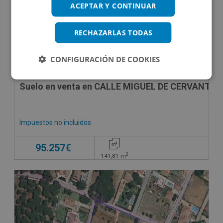
ACEPTAR Y CONTINUAR
RECHAZARLAS TODAS
CONFIGURACIÓN DE COOKIES
Suelo en venta en CALLE MIGUEL DE CERVANTES
Impuestos no incluidos
95.257€
2
141,81
m
CONDICIONES ESPECIALES