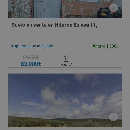
Suelo en venta en Hilaron Eslava 11,
Impuestos no incluidos
Ahorro 1.500€
84.500€
83.000€
2
246
m
CESIÓN DE REMATE