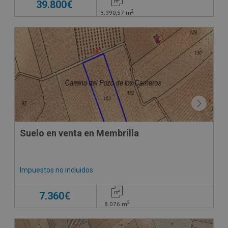
39.800€
2
3.990,57
m
CONDICIONES ESPECIALES
Suelo en venta en Membrilla
Impuestos no incluidos
7.360€
2
8.076
m