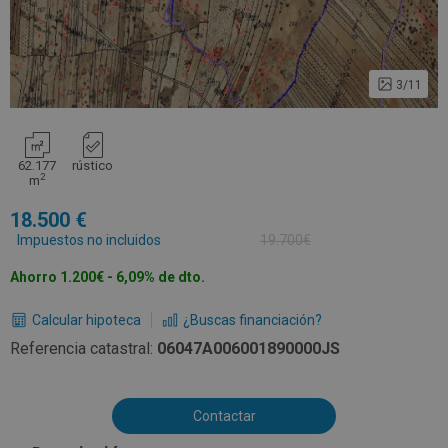
3/11
62.177
rústico
2
m
18.500
Impuestos no incluidos
19.700€
Ahorro 1.200€ - 6,09% de dto.
Calcular hipoteca
¿Buscas financiación?
Referencia catastral:
06047A006001890000JS
Contactar