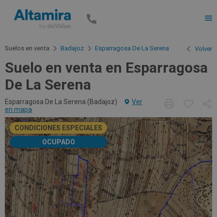
Men
Suelos en venta
Badajoz
Esparragosa De La Serena
Volver
Suelo en venta en Esparragosa
De La Serena
Esparragosa De La Serena (
Badajoz
)
Ver
en mapa
CONDICIONES ESPECIALES
OCUPADO