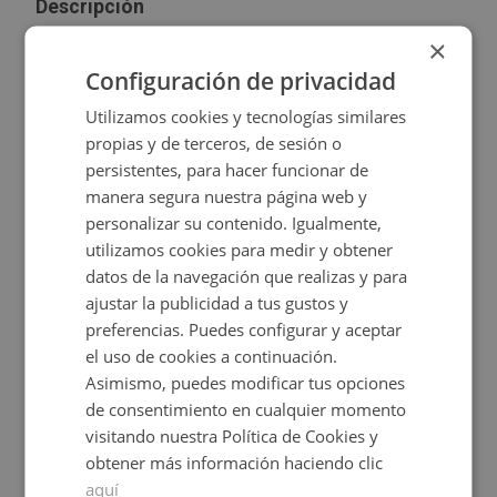
Descripción
×
Suelo rústico con 62177 m2, ubicado en la LG finca Los
Configuración de privacidad
Suministros, Esparragosa De La Serena(06349),
Utilizamos cookies y tecnologías similares
Provincia de Badajoz.
Ver más
propias y de terceros, de sesión o
persistentes, para hacer funcionar de
Consulta las
de este inmueble.
condiciones especiales
manera segura nuestra página web y
Características
personalizar su contenido. Igualmente,
utilizamos cookies para medir y obtener
Uso:
Rústico
datos de la navegación que realizas y para
ajustar la publicidad a tus gustos y
2
Superficie suelo::
62.177 m
preferencias. Puedes configurar y aceptar
el uso de cookies a continuación.
Asimismo, puedes modificar tus opciones
de consentimiento en cualquier momento
Emplazamiento
visitando nuestra Política de Cookies y
obtener más información haciendo clic
Suelo rústico con 62177 m2, ubicado en la LG finca Los
Suministros, Esparragosa De La Serena(06349), Provincia de
aquí