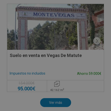
Suelo en venta en Vegas De Matute
Impuestos no incluidos
Ahorro 59.000€
154.000€
95.000€
2
42.162
m