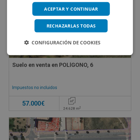
CESIÓN DE REMATE
ACEPTAR Y CONTINUAR
RECHAZARLAS TODAS
CONFIGURACIÓN DE COOKIES
Suelo en venta en POLÍGONO, 6
Impuestos no incluidos
57.000€
2
24.628
m
CONDICIONES ESPECIALES