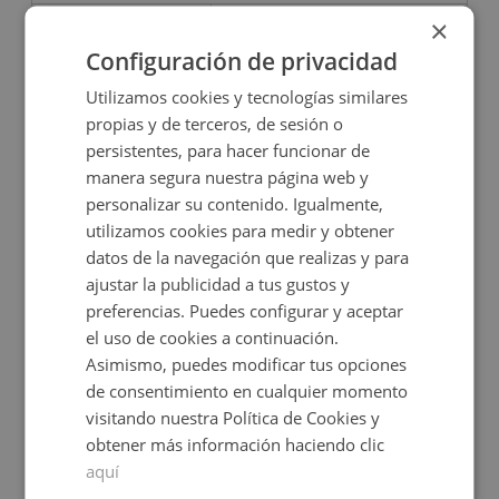
18.000€
×
8.500€
2
8.600
m
Configuración de privacidad
Utilizamos cookies y tecnologías similares
CONDICIONES ESPECIALES
propias y de terceros, de sesión o
persistentes, para hacer funcionar de
manera segura nuestra página web y
personalizar su contenido. Igualmente,
utilizamos cookies para medir y obtener
datos de la navegación que realizas y para
ajustar la publicidad a tus gustos y
preferencias. Puedes configurar y aceptar
Suelo en venta en Chiclana De La Frontera
el uso de cookies a continuación.
Asimismo, puedes modificar tus opciones
de consentimiento en cualquier momento
Impuestos no incluidos
visitando nuestra Política de Cookies y
obtener más información haciendo clic
290.000€
2
aquí
4.800
m