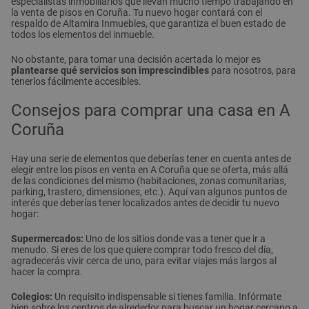
especialistas inmobiliarios que llevan mucho tiempo trabajando en
la venta de pisos en Coruña. Tu nuevo hogar contará con el
respaldo de Altamira Inmuebles, que garantiza el buen estado de
todos los elementos del inmueble.
No obstante, para tomar una decisión acertada lo mejor es
plantearse qué servicios son imprescindibles
para nosotros, para
tenerlos fácilmente accesibles.
Consejos para comprar una casa en A
Coruña
Hay una serie de elementos que deberías tener en cuenta antes de
elegir entre los pisos en venta en A Coruña que se oferta, más allá
de las condiciones del mismo (habitaciones, zonas comunitarias,
parking, trastero, dimensiones, etc.). Aquí van algunos puntos de
interés que deberías tener localizados antes de decidir tu nuevo
hogar:
Supermercados:
Uno de los sitios donde vas a tener que ir a
menudo. Si eres de los que quiere comprar todo fresco del día,
agradecerás vivir cerca de uno, para evitar viajes más largos al
hacer la compra.
Colegios:
Un requisito indispensable si tienes familia. Infórmate
bien sobre los centros de alrededor para buscar un hogar cercano a