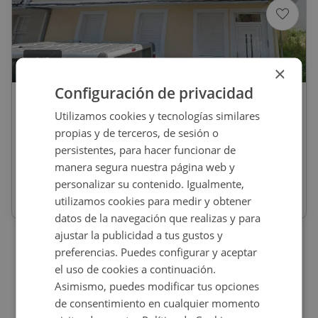
1
/
2
×
Configuración de privacidad
150.000
€
Utilizamos cookies y tecnologías similares
Chalet En Venta En RIO PONTIGAS, 1,
propias y de terceros, de sesión o
Cedeira
persistentes, para hacer funcionar de
manera segura nuestra página web y
REF
:
9186_0513_PE0001
personalizar su contenido. Igualmente,
utilizamos cookies para medir y obtener
194
m
2
datos de la navegación que realizas y para
ajustar la publicidad a tus gustos y
preferencias. Puedes configurar y aceptar
el uso de cookies a continuación.
Asimismo, puedes modificar tus opciones
de consentimiento en cualquier momento