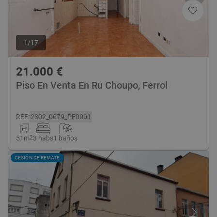
1
/
17
21.000
€
Piso En Venta En Ru Choupo, Ferrol
REF
:
2302_0679_PE0001
51
m
2
3 habs
1 baños
CESIÓN DE REMATE