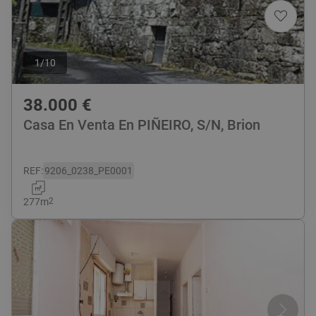
1
/
10
38.000
€
Casa En Venta En PIÑEIRO, S/N, Brion
REF
:
9206_0238_PE0001
277
m
2