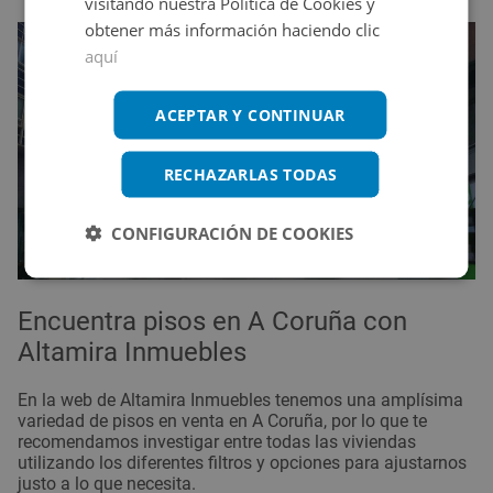
visitando nuestra Política de Cookies y
obtener más información haciendo clic
aquí
ACEPTAR Y CONTINUAR
RECHAZARLAS TODAS
CONFIGURACIÓN DE COOKIES
Encuentra pisos en A Coruña con
Altamira Inmuebles
En
la web de Altamira Inmuebles
tenemos una amplísima
variedad de pisos en venta en A Coruña, por lo que te
recomendamos investigar entre todas las viviendas
utilizando los diferentes filtros y opciones para ajustarnos
justo a lo que necesita.