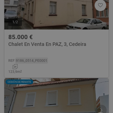
1
/
2
85.000
€
Chalet En Venta En PAZ, 3, Cedeira
REF
:
9186_0514_PE0001
123,9
m
2
CESIÓN DE REMATE