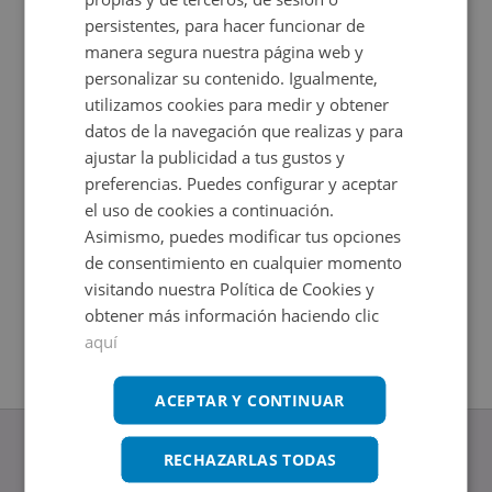
persistentes, para hacer funcionar de
manera segura nuestra página web y
personalizar su contenido. Igualmente,
utilizamos cookies para medir y obtener
datos de la navegación que realizas y para
ajustar la publicidad a tus gustos y
preferencias. Puedes configurar y aceptar
el uso de cookies a continuación.
Piso en venta en RU ALCALDE EZEQUIEL MASSONI 23
Piso en 
Asimismo, puedes modificar tus opciones
Impuestos
de consentimiento en cualquier momento
23
2
219
m
6
Hab.
Impuestos no incluidos
visitando nuestra Política de Cookies y
3
Baños
2
130
m
obtener más información haciendo clic
5
Hab.
2
Baños
aquí
ACEPTAR Y CONTINUAR
RECHAZARLAS TODAS