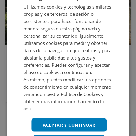
Utilizamos cookies y tecnologías similares
propias y de terceros, de sesión o
persistentes, para hacer funcionar de
manera segura nuestra página web y
personalizar su contenido. Igualmente,
1
/
39
utilizamos cookies para medir y obtener
datos de la navegación que realizas y para
375.000
€
ajustar la publicidad a tus gustos y
Casa En Venta En O OUTEIRO, Cerdedo-
preferencias. Puedes configurar y aceptar
Cotobade
el uso de cookies a continuación.
Asimismo, puedes modificar tus opciones
REF
:
2304_0026_PE0001
de consentimiento en cualquier momento
visitando nuestra Política de Cookies y
625
m
2
4 habs
2 baños
obtener más información haciendo clic
aquí
ACEPTAR Y CONTINUAR