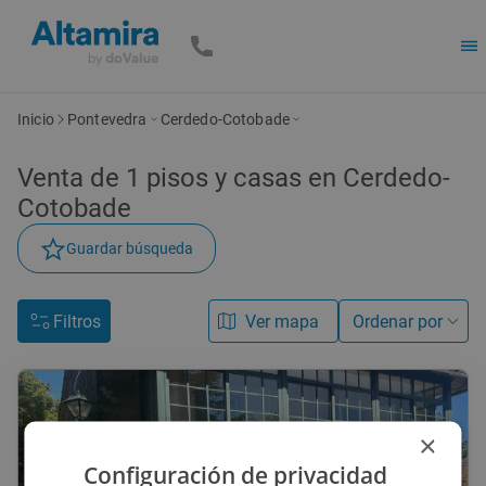
Inicio
Pontevedra
Cerdedo-Cotobade
Venta de
1
pisos y casas
en Cerdedo-
Cotobade
Guardar búsqueda
Filtros
Ver mapa
Ordenar por
×
Configuración de privacidad