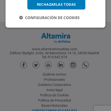
RECHAZARLAS TODAS
CONFIGURACIÓN DE COOKIES
www.altamirainmuebles.com
Edificio Skylight, Avda. de Manoteras 14-16, 28050 Madrid
Tel.:914 842 874
Quiénes somos
Profesionales
Gobierno Corporativo
Aviso legal
Política de Cookies
Política de Privacidad
Bases Notariales
CONTÁCTANOS
914 842 874