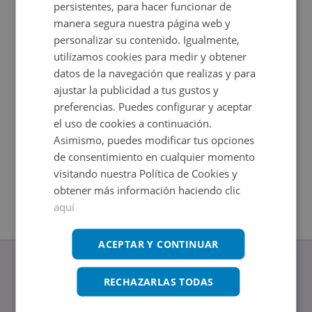
persistentes, para hacer funcionar de
manera segura nuestra página web y
personalizar su contenido. Igualmente,
utilizamos cookies para medir y obtener
datos de la navegación que realizas y para
ajustar la publicidad a tus gustos y
preferencias. Puedes configurar y aceptar
el uso de cookies a continuación.
Asimismo, puedes modificar tus opciones
Chalet en venta en PAZ 3 3
Piso en 
de consentimiento en cualquier momento
Impuestos no incluidos
Impuestos
2
2
123,9
m
85,95
m
visitando nuestra Política de Cookies y
1
Hab.
1
Baños
obtener más información haciendo clic
aquí
ACEPTAR Y CONTINUAR
RECHAZARLAS TODAS