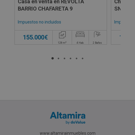
Casa en venta en REVOLTA
Chalet 
BARRIO CHAFARETA 9
SN
Impuestos no incluidos
Impuestos 
155.000€
163.0
2
128
m
4
Hab.
2
Baños
www.altamirainmuebles.com