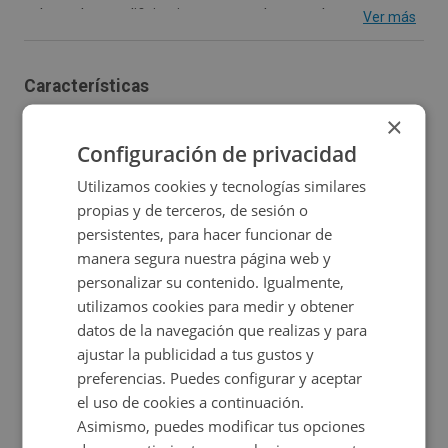
planta de un edificio sin ascensor de tan solo tres
Ver más
viviendas, disfrutarás de un ambiente muy familiar y de la
comodidad de tener toda la planta para ti solo. Se vende
Características
espaciosa vivienda de 146 metros cuadrados, distribuida
×
2
Construidos:
146 m
Habitaciones:
4
en un salón-comedor muy amplio y luminoso, una gran
Configuración de privacidad
cocina independiente equipada con una funcional
Utilizamos cookies y tecnologías similares
Baños:
3
Certificado energético
despensa y acceso directo a un balcón cerrado,
propias y de terceros, de sesión o
actualmente utilizada como zona de tendal, cuenta con 4
persistentes, para hacer funcionar de
dormitorios de muy buen tamaño y tres cuartos de baño
manera segura nuestra página web y
personalizar su contenido. Igualmente,
completos, uno de ellos en suite principal. Su ubicación
Ubicación
utilizamos cookies para medir y obtener
privilegiada combina la tranquilidad de la Mariña Lucense
datos de la navegación que realizas y para
con la comodidad del día a día. Al situarse en pleno
Ampliar mapa
ajustar la publicidad a tus gustos y
núcleo urbano, la propiedad cuenta con todos los
preferencias. Puedes configurar y aceptar
Ver en mapa
el uso de cookies a continuación.
servicios mínimos y esenciales para la rutina diaria, tales
Asimismo, puedes modificar tus opciones
como supermercados, comercios locales, locales de