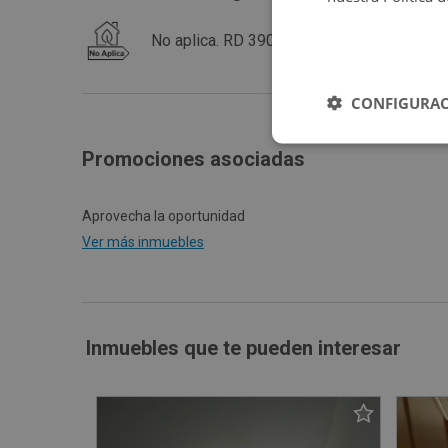
No aplica. RD 390 / 2021
CONFIGURAC
Promociones asociadas
Aprovecha la oportunidad
Ver más inmuebles
Inmuebles que te pueden interesar