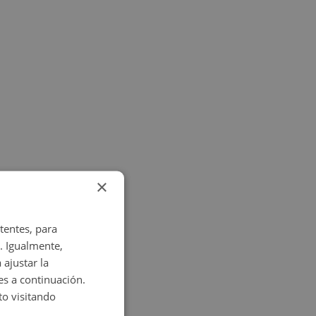
×
tentes, para
. Igualmente,
 ajustar la
es a continuación.
o visitando