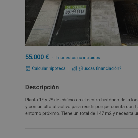
55.000
Impuestos no incluidos
Calcular hipoteca
¿Buscas financiación?
Descripción
Planta 1ª y 2ª de edificio en el centro histórico de la l
y con un alto atractivo para residir porque cuenta con t
entorno próximo. Tiene un total de 147 m2 y necesita una
Puedes distribuir la vivienda a tu gusto. Se ubica en la
con amplias playas cercanas.
Consulta las
de este inmueble.
condiciones especiales