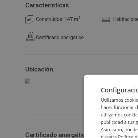
Características
2
Construidos:
147 m
Habitacion
Certificado energético
Ubicación
Configuraci
Utilizamos cookie
hacer funcionar 
utilizamos cookie
publicidad a tus 
Asimismo, puedes
Certificado energético
nuestra Política 