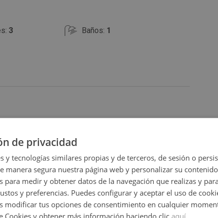
es:
3
Baños:
1
ón de privacidad
Ampliar mapa
s y tecnologías similares propias y de terceros, de sesión o persis
Ver en mapa
de manera segura nuestra página web y personalizar su contenido
s para medir y obtener datos de la navegación que realizas y para
gustos y preferencias. Puedes configurar y aceptar el uso de cooki
 modificar tus opciones de consentimiento en cualquier moment
de Cookies y obtener más información haciendo clic
aquí