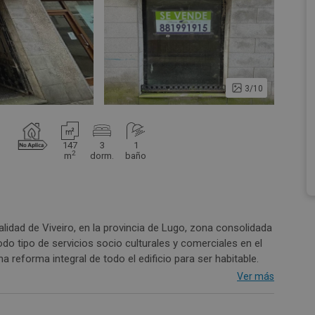
3/10
147
3
1
2
m
dorm.
baño
ocalidad de Viveiro, en la provincia de Lugo, zona consolidada
odo tipo de servicios socio culturales y comerciales en el
 reforma integral de todo el edificio para ser habitable.
 Mariña Lucense (Rías Altas), bañada por el mar Cantábrico
Ver más