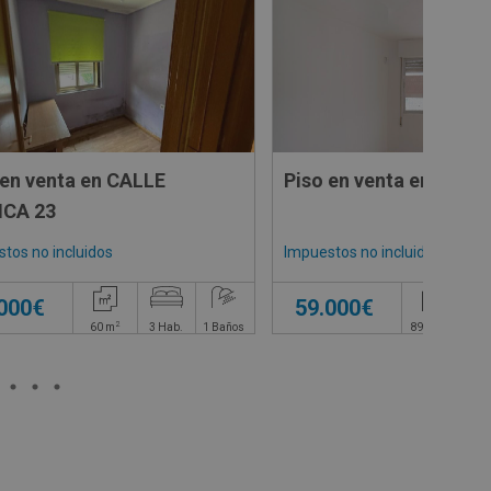
 en venta en CALLE
MURICA 23
tos no incluidos
Impuestos no incluidos
.000€
59.000€
2
2
60
m
3
Hab.
1
Baños
89,19
m
3