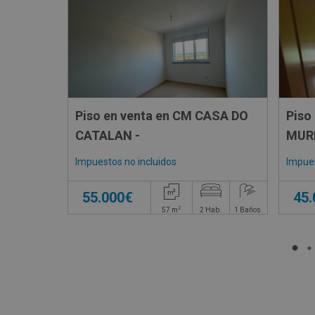
Piso en venta en CM CASA DO
Piso
CATALAN -
Impuestos no incluidos
Impues
55.000€
45
2
57
m
2
Hab.
1
Baños