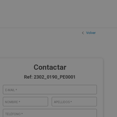
Volver
Contactar
Ref: 2302_0190_PE0001
E-MAIL *
NOMBRE *
APELLIDOS *
TELÉFONO *