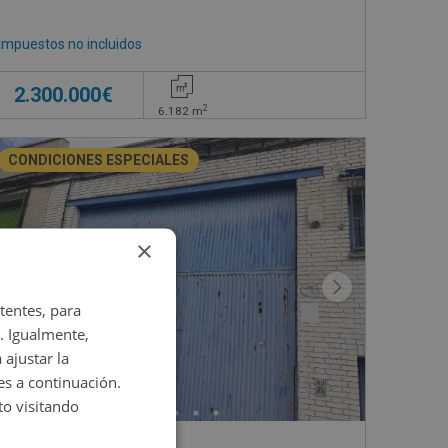
Impuestos no incluidos
2.300.000€
2
6.182
m
CONDICIONES ESPECIALES
×
tentes, para
. Igualmente,
 ajustar la
es a continuación.
o visitando