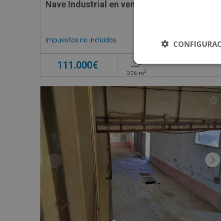
Nave Industrial en venta en CL PAREDON, -
Impuestos no incluidos
CONFIGURAC
111.000€
2
206
m