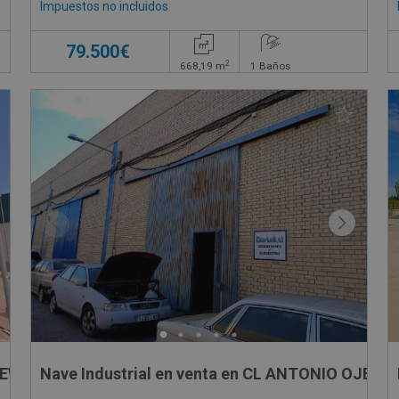
Impuestos no incluidos
79.500€
2
668,19
m
1
Baños
 NEWTON, 12
Nave Industrial en venta en CL ANTONIO OJEDA,