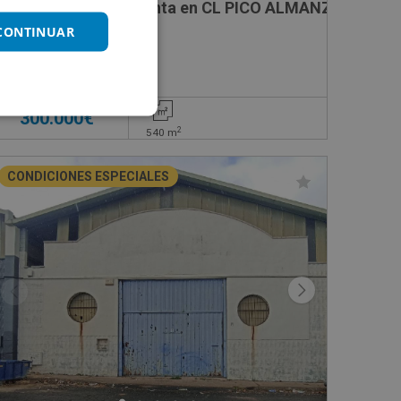
Nave Industrial en venta en CL PICO ALMANZOR, 13
 CONTINUAR
Impuestos no incluidos
300.000€
2
540
m
CONDICIONES ESPECIALES