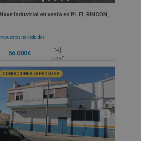
Nave Industrial en venta en PL EL RINCON,
Impuestos no incluidos
56.000€
2
660
m
CONDICIONES ESPECIALES