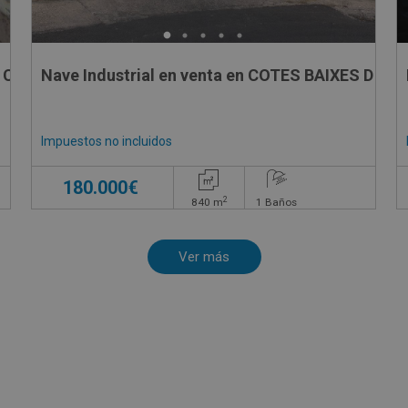
A CUADRON, 5081
Nave Industrial en venta en COTES BAIXES D , 9
Impuestos no incluidos
180.000€
2
840
m
1
Baños