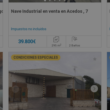
gono 8 Parcela 56, 56
Nave Industrial en venta en Acedos , 7
Impuestos no incluidos
39.800€
2
295
m
2
Baños
CONDICIONES ESPECIALES