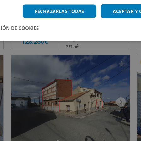
Nave Industrial en venta en NAVALCAN , 21
RECHAZARLAS TODAS
ACEPTAR Y
Impuestos no incluidos
IÓN DE COOKIES
128.250€
2
787
m