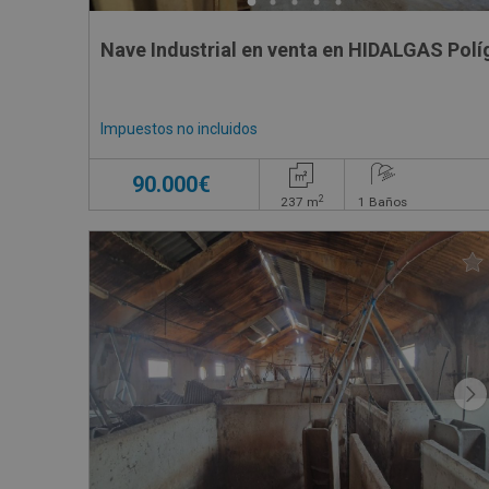
Nave Industrial en venta en HIDALGAS Polí
Impuestos no incluidos
90.000€
2
237
m
1
Baños