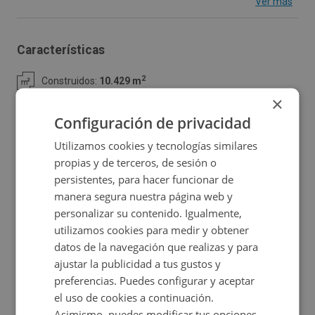
Ver más
provincia de Jaén. La finca cuenta con una parcela total
de 56.737 m2 de terreno, de los que 10429.0 m²
Características
construidos están ocupados por las nueve naves
2
Construidos:
10.429 m
industriales citadas y otras construcciones auxiliares,
×
siendo el resto terrenos sin edificar. El conjunto ofrece
Configuración de privacidad
una gran flexibilidad para albergar diversas actividades
Utilizamos cookies y tecnologías similares
industriales, logísticas o de almacenamiento. La finca se
Ubicación
propias y de terceros, de sesión o
encuentra en una zona industrial consolidada, con fácil
persistentes, para hacer funcionar de
acceso a vías principales y servicios esenciales. Esta
Ampliar mapa
manera segura nuestra página web y
finca es ideal para empresas que buscan ampliar sus
personalizar su contenido. Igualmente,
Ver en mapa
utilizamos cookies para medir y obtener
operaciones en una zona estratégica y bien comunicada,
datos de la navegación que realizas y para
con proximidad a los ejes de la N-IV (Cádiz-Sevilla-
ajustar la publicidad a tus gustos y
Madrid) y próxima igualmente a la A-44 (Málaga). Bailén
preferencias. Puedes configurar y aceptar
está incluida en una comarca en constante crecimiento
el uso de cookies a continuación.
Promociones asociadas
Asimismo, puedes modificar tus opciones