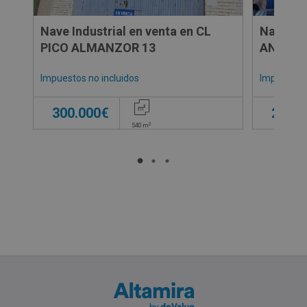
Nave Industrial en venta en CL
Nave Ind
PICO ALMANZOR 13
ANTONI
Impuestos no incluidos
Impuestos 
300.000€
230.0
2
540
m