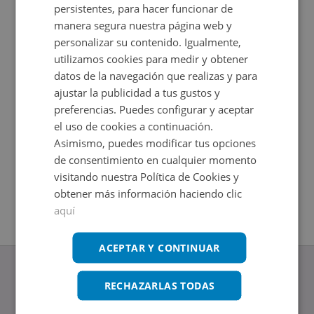
persistentes, para hacer funcionar de
manera segura nuestra página web y
personalizar su contenido. Igualmente,
utilizamos cookies para medir y obtener
datos de la navegación que realizas y para
ajustar la publicidad a tus gustos y
preferencias. Puedes configurar y aceptar
el uso de cookies a continuación.
Asimismo, puedes modificar tus opciones
Nave Industrial en venta en CL PAREDON -
Nave Ind
de consentimiento en cualquier momento
Impuestos no incluidos
Impuestos
2
2
206
m
787
m
visitando nuestra Política de Cookies y
obtener más información haciendo clic
aquí
ACEPTAR Y CONTINUAR
RECHAZARLAS TODAS