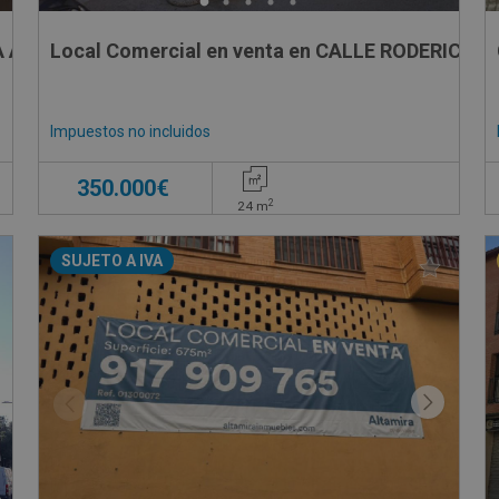
A ASSUT , 6
Local Comercial en venta en CALLE RODERIC D\
Impuestos no incluidos
350.000€
2
24
m
SUJETO A IVA