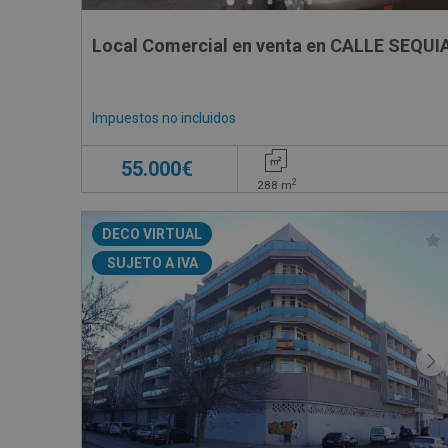
Local Comercial en venta en CALLE SEQUI
Impuestos no incluidos
55.000€
2
288
m
DECO VIRTUAL
SUJETO A IVA