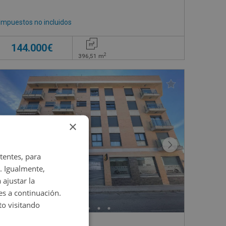
Impuestos no incluidos
144.000€
2
396,51
m
×
tentes, para
. Igualmente,
 ajustar la
es a continuación.
o visitando