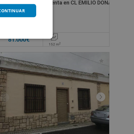
RBARA , 49
Local Comercial en venta en CL EMILIO DONAT , 17
 CONTINUAR
Impuestos no incluidos
81.000€
2
152
m