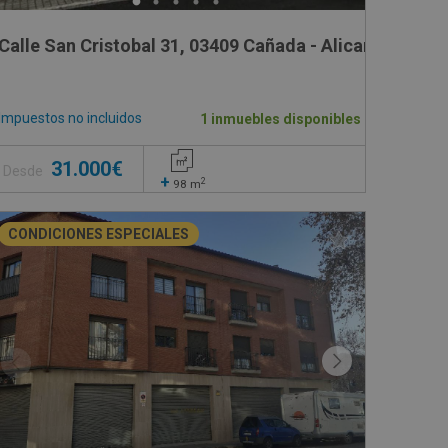
"OSONA , 47
Calle San Cristobal 31, 03409 Cañada - Alicante
Impuestos no incluidos
1 inmuebles disponibles
31.000€
Desde
+
2
98
m
CONDICIONES ESPECIALES