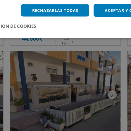
 - Tarragona
Local Comercial en venta en AVENIDA SANTA BA
RECHAZARLAS TODAS
ACEPTAR Y
Impuestos no incluidos
s
IÓN DE COOKIES
44.500€
2
198
m