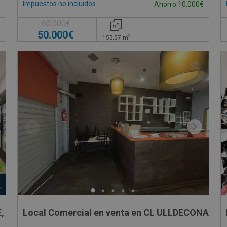
Impuestos no incluidos
€
Ahorro 10.000€
60.000€
50.000€
2
153,57
m
, -
Local Comercial en venta en CL ULLDECONA, 1