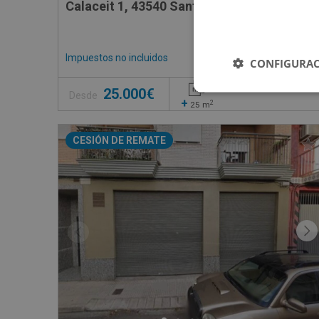
Calaceit 1, 43540 Sant Carles De La Rapita
Impuestos no incluidos
1 inmuebles disponible
CONFIGURAC
25.000€
Desde
+
2
25
m
CESIÓN DE REMATE