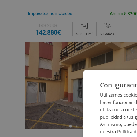
Impuestos no incluidos
Ahorro 5.320
148.200€
142.880€
2
558,11
m
2
Baños
Configuraci
Utilizamos cookie
hacer funcionar 
utilizamos cookie
publicidad a tus 
Asimismo, puedes
nuestra Política 