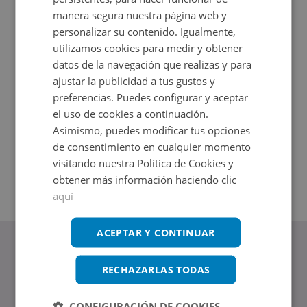
manera segura nuestra página web y
personalizar su contenido. Igualmente,
utilizamos cookies para medir y obtener
datos de la navegación que realizas y para
ajustar la publicidad a tus gustos y
preferencias. Puedes configurar y aceptar
el uso de cookies a continuación.
Asimismo, puedes modificar tus opciones
Local Comercial en venta en VALLADOLID 2
Local Co
de consentimiento en cualquier momento
Impuestos no incluidos
Impuestos
visitando nuestra Política de Cookies y
2
2
1.566
m
178
m
obtener más información haciendo clic
aquí
ACEPTAR Y CONTINUAR
RECHAZARLAS TODAS
www.altamirainmuebles.com
CONFIGURACIÓN DE COOKIES