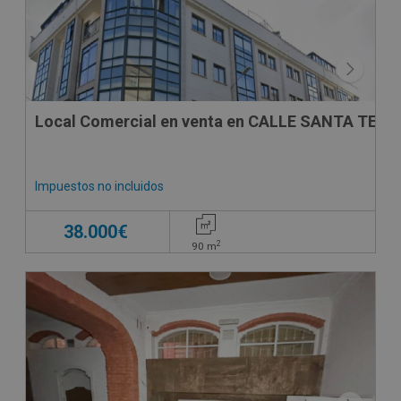
Local Comercial en venta en CALLE SANTA TEGRA
Impuestos no incluidos
38.000€
2
90
m
CONDICIONES ESPECIALES