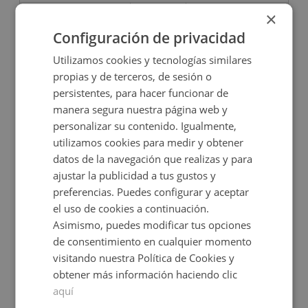
×
Consultar precio
2
101
m
1
Baños
Configuración de privacidad
Utilizamos cookies y tecnologías similares
propias y de terceros, de sesión o
persistentes, para hacer funcionar de
manera segura nuestra página web y
personalizar su contenido. Igualmente,
utilizamos cookies para medir y obtener
datos de la navegación que realizas y para
ajustar la publicidad a tus gustos y
preferencias. Puedes configurar y aceptar
Local Comercial en venta en XOSE FERRO, -
el uso de cookies a continuación.
Asimismo, puedes modificar tus opciones
de consentimiento en cualquier momento
Impuestos no incluidos
Ahorro 12.600€
visitando nuestra Política de Cookies y
57.600€
obtener más información haciendo clic
45.000€
2
aquí
88
m
1
Baños