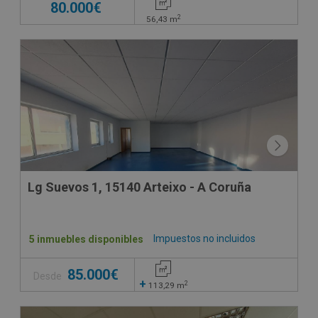
80.000€
2
56,43
m
Lg Suevos 1, 15140 Arteixo - A Coruña
Impuestos no incluidos
5 inmuebles disponibles
85.000€
Desde
+
2
113,29
m