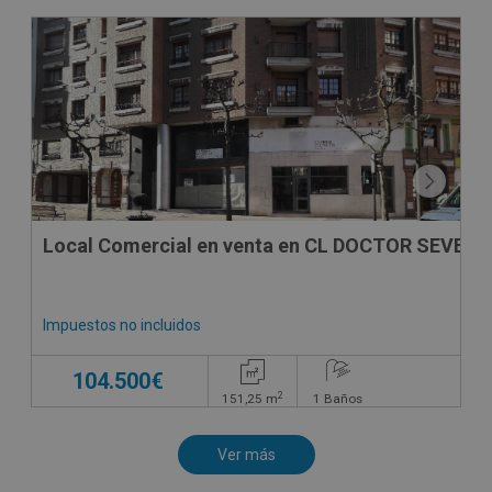
SUJETO A IVA
Local Comercial en venta en CL DOCTOR SEVER
Impuestos no incluidos
104.500€
2
151,25
m
1
Baños