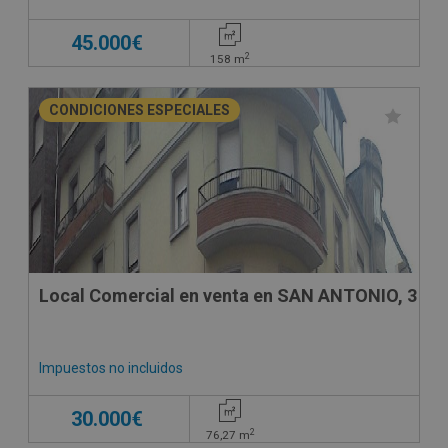
45.000€
2
158
m
CONDICIONES ESPECIALES
Local Comercial en venta en SAN ANTONIO, 3
Impuestos no incluidos
30.000€
2
76,27
m