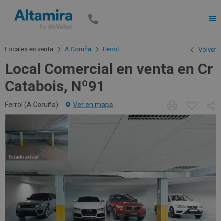
Men
Locales en venta
A Coruña
Ferrol
Volver
Local Comercial en venta en Cr
Catabois, Nº91
Ferrol (
A Coruña
)
Ver en mapa