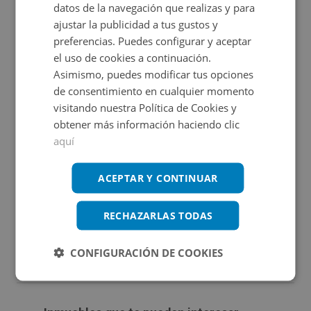
datos de la navegación que realizas y para
uno de sus puntos fuertes, ya que cuenta con una rampa
Certificado energético
ajustar la publicidad a tus gustos y
amplia y despejada que permite maniobrar con total
preferencias. Puedes configurar y aceptar
No aplica. RD 390 / 2021
comodidad. Además, para mayor seguridad y confort, el
el uso de cookies a continuación.
Asimismo, puedes modificar tus opciones
local dispone de un portón automatizado, lo que facilita la
de consentimiento en cualquier momento
entrada y salida de vehículos sin necesidad de realizar
visitando nuestra Política de Cookies y
esfuerzos, garantizando un control de acceso rápido y
obtener más información haciendo clic
Promociones asociadas
eficiente en todo momento. No deje pasar esta
aquí
oportunidad, contacte con nosotros para visitarlo sin
Tu sueño comienza aquí
ACEPTAR Y CONTINUAR
compromiso y descubrir todo su potencial.
Ver más inmuebles
RECHAZARLAS TODAS
El mejor regalo para tu negocio
Ver más inmuebles
CONFIGURACIÓN DE COOKIES