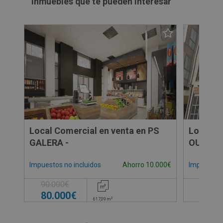
Inmuebles que te pueden interesar
Local Comercial en venta en PS
Local C
GALERA -
OUTEIRO
Impuestos no incluidos
Impuestos 
Ahorro 10.000€
90.000€
80.0
80.000€
2
617,09
m