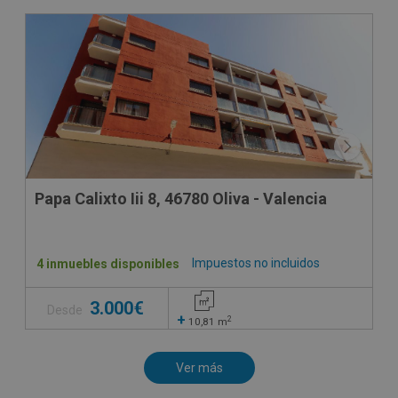
OBRA NUEVA
Papa Calixto Iii 8, 46780 Oliva - Valencia
Impuestos no incluidos
4 inmuebles disponibles
3.000€
Desde
+
2
10,81
m