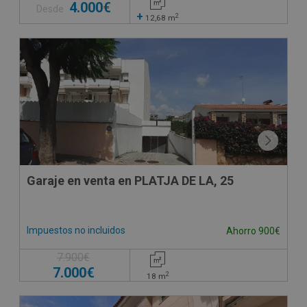
4.000€
Desde
+
2
12,68
m
Garaje en venta en PLATJA DE LA, 25
Impuestos no incluidos
Ahorro 900€
7.900€
7.000€
2
18
m