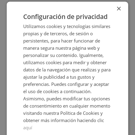
×
12.000€
Desde
+
2
10,1
m
Configuración de privacidad
Utilizamos cookies y tecnologías similares
propias y de terceros, de sesión o
persistentes, para hacer funcionar de
manera segura nuestra página web y
personalizar su contenido. Igualmente,
utilizamos cookies para medir y obtener
datos de la navegación que realizas y para
ajustar la publicidad a tus gustos y
preferencias. Puedes configurar y aceptar
Garaje en venta en TURO DEL , -
el uso de cookies a continuación.
Asimismo, puedes modificar tus opciones
de consentimiento en cualquier momento
Impuestos no incluidos
Ahorro 5.000€
visitando nuestra Política de Cookies y
14.000€
obtener más información haciendo clic
9.000€
2
aquí
5
m