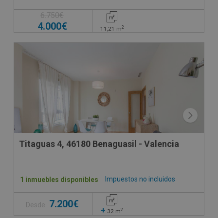
6.750€
4.000€
2
11,21
m
Titaguas 4, 46180 Benaguasil - Valencia
Impuestos no incluidos
1 inmuebles disponibles
7.200€
Desde
+
2
32
m