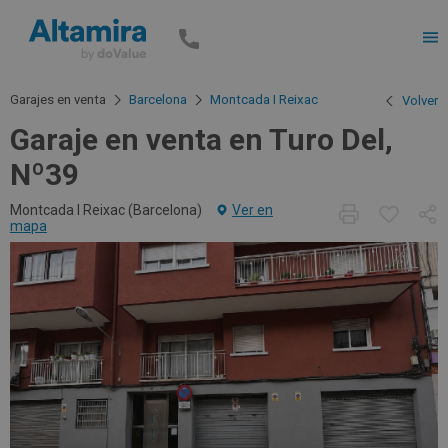
Men
Garajes en venta
Barcelona
Montcada I Reixac
Volver
Garaje en venta en Turo Del,
Nº39
Montcada I Reixac (
Barcelona
)
Ver en
mapa