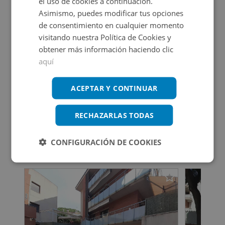
el uso de cookies a continuación.
Asimismo, puedes modificar tus opciones
Promociones asociadas
de consentimiento en cualquier momento
visitando nuestra Política de Cookies y
obtener más información haciendo clic
aquí
Aparca la busqueda
ACEPTAR Y CONTINUAR
Ver más inmuebles
RECHAZARLAS TODAS
CONFIGURACIÓN DE COOKIES
Inmuebles que te pueden interesar