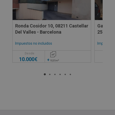
Ronda Cosidor 10, 08211 Castellar
Garaje 
Del Valles - Barcelona
25
Impuestos no incluidos
Impuestos 
7.900
Desde
10.000€
7.00
+
2
10,35
m