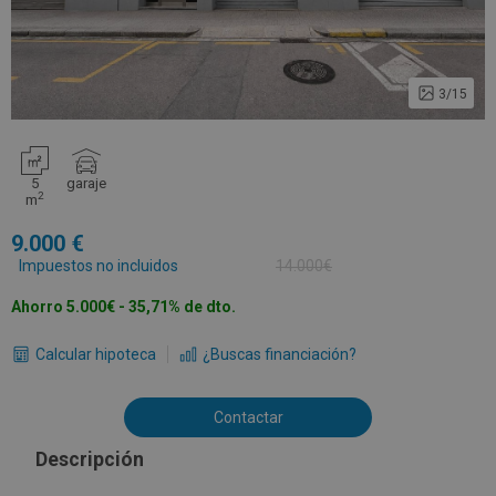
3/15
5
garaje
2
m
9.000
Impuestos no incluidos
14.000€
Ahorro 5.000€ - 35,71% de dto.
Calcular hipoteca
¿Buscas financiación?
Contactar
Descripción