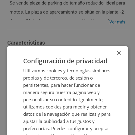
Se vende plaza de parking de tamaño reducido, ideal para
motos. La plaza de aparcamiento se sitúa en la planta -2
de un edificio de reciente construcción. Numerada como
Ver más
M2, es perfecta para mantener tu moto segura y
protegida. La plaza de aparcamiento se ubica en una
Características
zona de fácil acceso y buena maniobrabilidad, te ofrece
×
2
Construidos:
5 m
Garaje:
Sí
la tranquilidad que necesitas. Además, el edificio cuenta
Configuración de privacidad
con vigilancia las 24 horas, lo que garantiza una mayor
Utilizamos cookies y tecnologías similares
seguridad. No dudes en consultar para ampliar la
propias y de terceros, de sesión o
información disponible.
persistentes, para hacer funcionar de
Ubicación
manera segura nuestra página web y
personalizar su contenido. Igualmente,
Ampliar mapa
utilizamos cookies para medir y obtener
datos de la navegación que realizas y para
Ver en mapa
ajustar la publicidad a tus gustos y
preferencias. Puedes configurar y aceptar