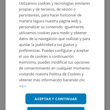
Utilizamos cookies y tecnologías similares
de Granollers, dentro de un edificio de reciente
Ver más
propias y de terceros, de sesión o
construcción que cuenta con dos plantas destinadas
persistentes, para hacer funcionar de
exclusivamente a estacionamientos, ofreciendo un
manera segura nuestra página web y
Características
entorno moderno y seguro. El activo dispone de plazas
personalizar su contenido. Igualmente,
2
2
Construidos:
13,65 m
Agrupados:
99,65 m
utilizamos cookies para medir y obtener
especialmente diseñadas para motocicletas,
datos de la navegación que realizas y para
garantizando comodidad y fácil maniobra. Su ubicación
ajustar la publicidad a tus gustos y
es estratégica, a aproximadamente 800 metros del
preferencias. Puedes configurar y aceptar
centro de la ciudad, y muy próxima a vías principales
el uso de cookies a continuación.
Ubicación
Asimismo, puedes modificar tus opciones
como la calle Anselm Clavé, calle Girona y la avenida del
de consentimiento en cualquier momento
Parc, lo que asegura una alta demanda de aparcamiento
Ampliar mapa
visitando nuestra Política de Cookies y
en la zona. Se trata de una excelente oportunidad tanto
obtener más información haciendo clic
Ver en mapa
para uso propio como para inversión, en una de las áreas
aquí
más prácticas y consolidadas de Granollers. No dude en
ACEPTAR Y CONTINUAR
consultarnos para ampliar la información disponible.
Promociones asociadas