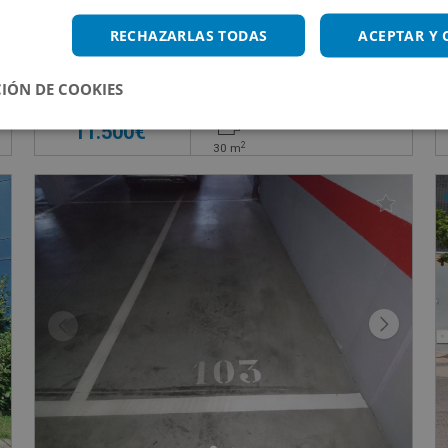
Garaje en venta en CL EUROPA DE, 7
RECHAZARLAS TODAS
ACEPTAR Y
Impuestos no incluidos
s
IÓN DE COOKIES
11.500€
2
30
m