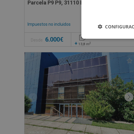
Parcela P9 P9, 31110 Elorz - Navarra
Impuestos no incluidos
3 inmuebles disponible
CONFIGURAC
6.000€
Desde
+
2
13,8
m