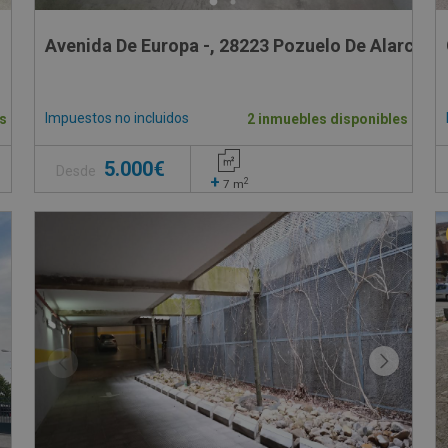
Avenida De Europa -, 28223 Pozuelo De Alarcon 
Impuestos no incluidos
s
2 inmuebles disponibles
5.000€
Desde
+
2
7
m