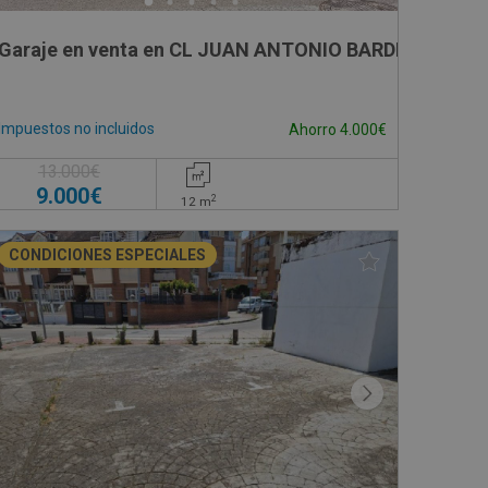
- Madrid
Garaje en venta en CL JUAN ANTONIO BARDEM, -
Impuestos no incluidos
Ahorro 4.000€
13.000€
9.000€
2
12
m
CONDICIONES ESPECIALES