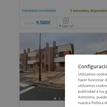
Impuestos no incluidos
5 inmuebles disponible
9.500€
Desde
+
2
10,67
m
Configuraci
Utilizamos cookie
hacer funcionar 
utilizamos cookie
publicidad a tus 
Asimismo, puedes
nuestra Política 