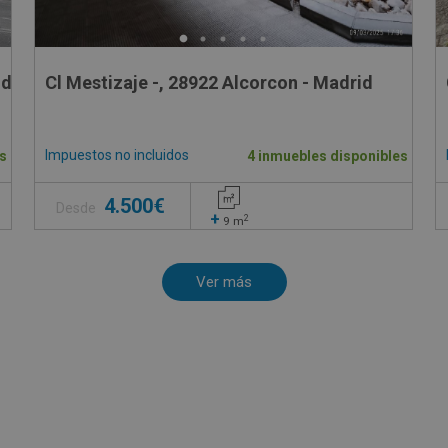
d - Madrid
Cl Mestizaje -, 28922 Alcorcon - Madrid
Impuestos no incluidos
s
4 inmuebles disponibles
4.500€
Desde
+
2
9
m