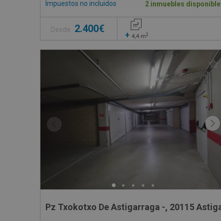
Impuestos no incluidos
2 inmuebles disponible
2.400€
Desde
+
2
4,4
m
Pz Txokotxo De Astigarraga -, 20115 Astig