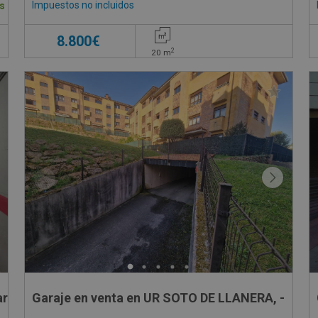
Impuestos no incluidos
s
8.800€
2
20
m
arraga - Guipúzcoa
Garaje en venta en UR SOTO DE LLANERA, -