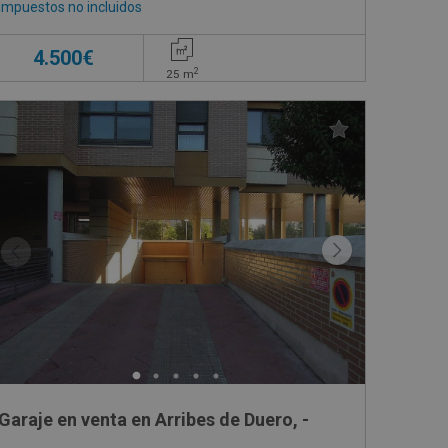
Impuestos no incluidos
4.500€
2
25
m
Garaje en venta en Arribes de Duero, -