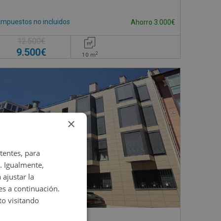
Impuestos no incluidos
Ahorro 3.000€
12.500€
9.500€
2
10
m
×
tentes, para
. Igualmente,
 ajustar la
es a continuación.
o visitando