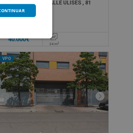
Garaje en venta en CALLE ULISES , 81
 CONTINUAR
Impuestos no incluidos
40.000€
2
24
m
VPO