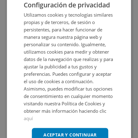
Configuración de privacidad
Ref: 2061_0407_PE0002
Utilizamos cookies y tecnologías similares
6.000€
13,8
Ascensor
propias y de terceros, de sesión o
SÓTANO
2
m
persistentes, para hacer funcionar de
manera segura nuestra página web y
personalizar su contenido. Igualmente,
utilizamos cookies para medir y obtener
datos de la navegación que realizas y para
Ubicación
ajustar la publicidad a tus gustos y
preferencias. Puedes configurar y aceptar
Ampliar mapa
el uso de cookies a continuación.
Asimismo, puedes modificar tus opciones
Ver en mapa
de consentimiento en cualquier momento
visitando nuestra Política de Cookies y
obtener más información haciendo clic
aquí
Certificado energético
ACEPTAR Y CONTINUAR