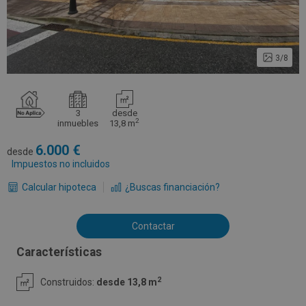
3/8
3
desde
2
inmuebles
13,8 m
6.000
desde
Impuestos no incluidos
Calcular hipoteca
¿Buscas financiación?
Contactar
Características
2
Construidos:
desde 13,8 m