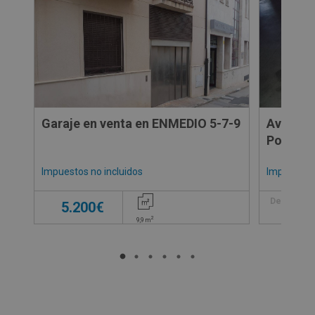
Garaje en venta en ENMEDIO 5-7-9
Avenida 
Pozuelo
Impuestos no incluidos
Impuestos 
5
Desde
5.200€
2
9,9
m