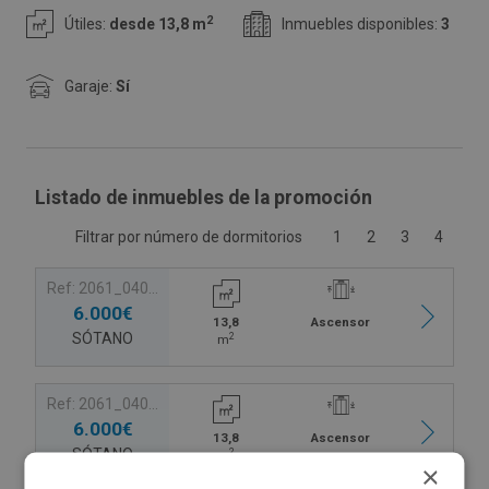
2
Útiles:
desde 13,8 m
Inmuebles disponibles:
3
Garaje:
Sí
Listado de inmuebles de la promoción
Filtrar por número de dormitorios
1
2
3
4
Ref: 2061_0407_PE0003
6.000€
13,8
Ascensor
SÓTANO
2
m
Ref: 2061_0407_PE0004
6.000€
13,8
Ascensor
SÓTANO
2
m
×