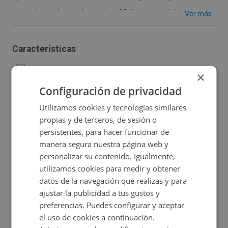
situada en planta sótano de edificio residencial de
Ver más
reciente construcción, con acceso mediante ascensores
de coche. Excelente maniobrabilidad interior. El edificio
Características
está situado en pleno centro de Villarejo de Salvanés,
2
Construidos:
9,9 m
junto a la zona comercial, al Ayuntamiento y a la Calle
×
Configuración de privacidad
Mayor. Contacta con nosotros y te informaremos en
detalle.
Utilizamos cookies y tecnologías similares
propias y de terceros, de sesión o
Ubicación
persistentes, para hacer funcionar de
manera segura nuestra página web y
Ampliar mapa
personalizar su contenido. Igualmente,
utilizamos cookies para medir y obtener
Ver en mapa
datos de la navegación que realizas y para
ajustar la publicidad a tus gustos y
preferencias. Puedes configurar y aceptar
el uso de cookies a continuación.
Promociones asociadas