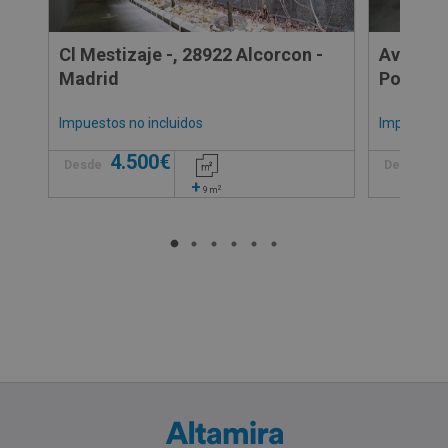
Cl Mestizaje -, 28922 Alcorcon -
Avenida 
Madrid
Pozuelo
Impuestos no incluidos
Impuestos 
4.500€
5
Desde
Desde
+
2
9
m