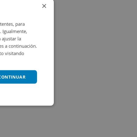
×
tentes, para
. Igualmente,
 ajustar la
es a continuación.
o visitando
 CONTINUAR