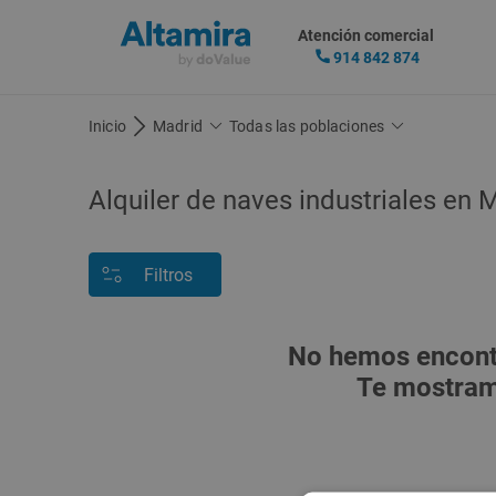
Atención comercial
914 842 874
Inicio
Madrid
Todas las poblaciones
Alquiler de
naves industriales
en M
Filtros
No hemos encontr
Te mostramo