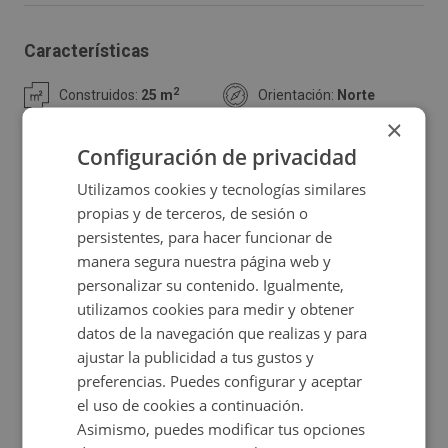
con buen acceso en sótano único de edificio residencial
con poca comunidad. Se pueden elegir varias plazas
Características
juntas. Zona bien comunicada, a tan solo 9 kms de Gijón.
2
Construidos:
25 m
Orientación:
Norte
No pierda la oportunidad. Consúltenos sin compromiso.
×
Configuración de privacidad
Utilizamos cookies y tecnologías similares
Ubicación
propias y de terceros, de sesión o
persistentes, para hacer funcionar de
Ampliar mapa
manera segura nuestra página web y
personalizar su contenido. Igualmente,
Ver en mapa
utilizamos cookies para medir y obtener
datos de la navegación que realizas y para
ajustar la publicidad a tus gustos y
preferencias. Puedes configurar y aceptar
Promociones asociadas
el uso de cookies a continuación.
Asimismo, puedes modificar tus opciones