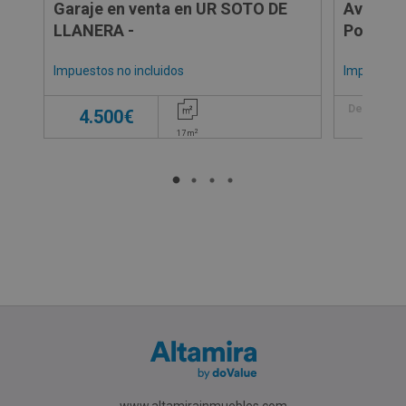
Garaje en venta en UR SOTO DE
Avenida 
LLANERA -
Pozuelo
Impuestos no incluidos
Impuestos 
5
Desde
4.500€
2
17
m
www.altamirainmuebles.com