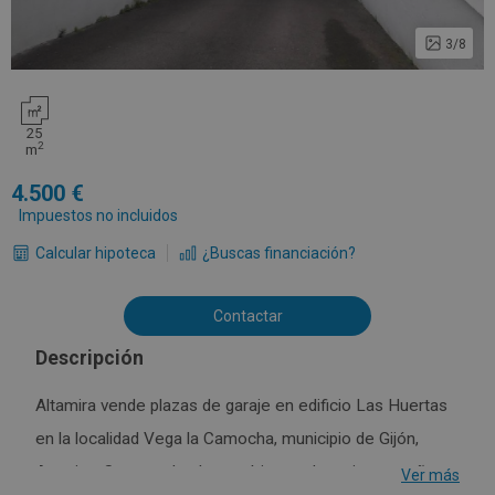
3/8
25
2
m
4.500
Impuestos no incluidos
Calcular hipoteca
¿Buscas financiación?
Contactar
Descripción
Altamira vende plazas de garaje en edificio Las Huertas
en la localidad Vega la Camocha, municipio de Gijón,
Asturias. Se trata de plazas abiertas de varios tamaños
Ver más