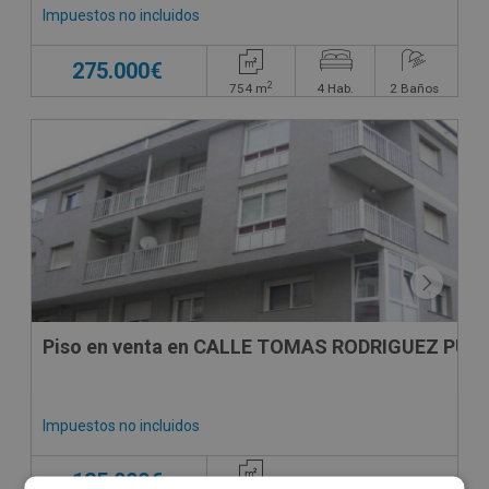
Impuestos no incluidos
275.000€
2
754
m
4
Hab.
2
Baños
CESIÓN DE REMATE
Piso en venta en CALLE TOMAS RODRIGUEZ PUNX
Impuestos no incluidos
135.000€