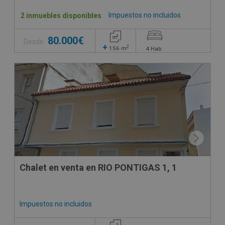
Impuestos no incluidos
2 inmuebles disponibles
80.000€
Desde
+
2
156
m
4
Hab.
CESIÓN DE REMATE
Chalet en venta en RIO PONTIGAS 1, 1
Impuestos no incluidos