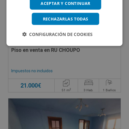
ACEPTAR Y CONTINUAR
RECHAZARLAS TODAS
CONFIGURACIÓN DE COOKIES
Piso en venta en RU CHOUPO
Impuestos no incluidos
21.000€
2
51
m
3
Hab.
1
Baños