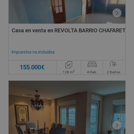
Casa en venta en REVOLTA BARRIO CHAFARETA
Impuestos no incluidos
155.000€
2
128
m
4
Hab.
2
Baños