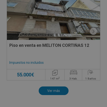
CONDICIONES ESPECIALES
Piso en venta en MELITON CORTIÑAS 12
Impuestos no incluidos
55.000€
2
147
m
3
Hab.
1
Baños