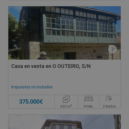
Casa en venta en O OUTEIRO, S/N
Impuestos no incluidos
375.000€
2
625
m
4
Hab.
2
Baños