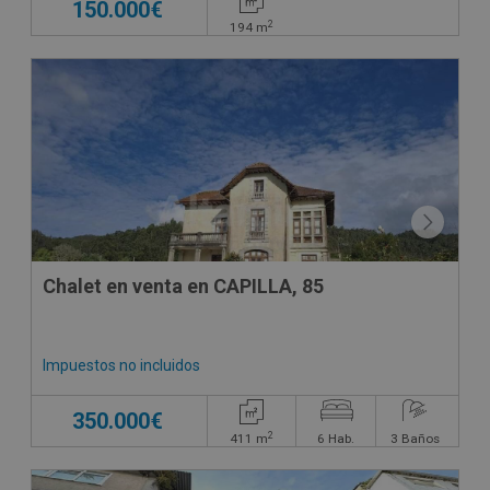
150.000€
2
194
m
Chalet en venta en CAPILLA, 85
Impuestos no incluidos
350.000€
2
411
m
6
Hab.
3
Baños