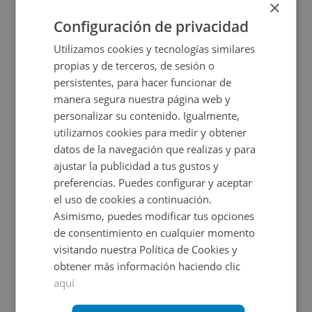
×
2
140
m
Configuración de privacidad
CESIÓN DE REMATE
Utilizamos cookies y tecnologías similares
propias y de terceros, de sesión o
persistentes, para hacer funcionar de
manera segura nuestra página web y
personalizar su contenido. Igualmente,
utilizamos cookies para medir y obtener
datos de la navegación que realizas y para
ajustar la publicidad a tus gustos y
Chalet en venta en PAZ 3, 3
preferencias. Puedes configurar y aceptar
el uso de cookies a continuación.
Asimismo, puedes modificar tus opciones
Impuestos no incluidos
de consentimiento en cualquier momento
visitando nuestra Política de Cookies y
85.000€
obtener más información haciendo clic
2
123,9
m
aquí