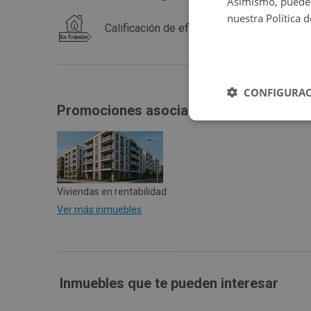
Asimismo, puedes
nuestra Política 
Calificación de eficiencia energética en trá
CONFIGURAC
Promociones asociadas
Viviendas en rentabilidad
Ver más inmuebles
Inmuebles que te pueden interesar