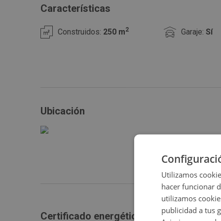
buscan comodidad y amplitud en una ubicación privileg
Características
Consulta las
de este inmueble.
condiciones especiales
2
Construidos:
250 m
Garaje:
Sí
Ubicación
Configuraci
Utilizamos cookie
hacer funcionar 
utilizamos cookie
publicidad a tus 
Certificado energético