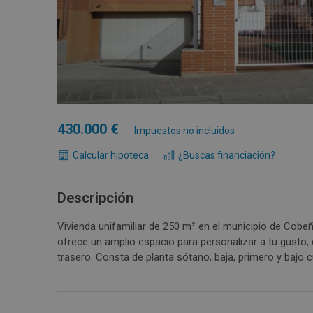
430.000
Impuestos no incluidos
Calcular hipoteca
¿Buscas financiación?
Descripción
Vivienda unifamiliar de 250 m² en el municipio de Cobeña
ofrece un amplio espacio para personalizar a tu gusto,
trasero. Consta de planta sótano, baja, primero y baj
Madrid con varias líneas de autobuses interurbanos y ví
entorno natural único -La Dehesa de Cobeña- y con todo
polideportivo, servicios médicos y amplia zona de tien