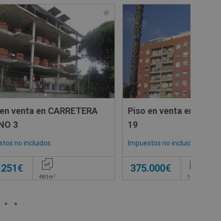
 en venta en CARRETERA
Piso en venta en CAL
SOANO 3
19
tos no incluidos
Impuestos no incluidos
.251€
375.000€
2
2
480
m
153
m