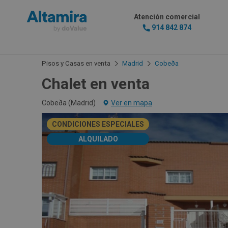
Atención comercial
914 842 874
Pisos y Casas en venta
Madrid
Cobeða
Chalet en venta
Cobeða (
Madrid
)
Ver en mapa
CONDICIONES ESPECIALES
ALQUILADO