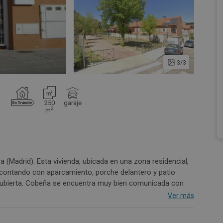
3/3
250
garaje
2
m
 (Madrid). Esta vivienda, ubicada en una zona residencial,
 contando con aparcamiento, porche delantero y patio
o cubierta. Cobeña se encuentra muy bien comunicada con
as principales. Es un municipio muy tranquilo junto a un
Ver más
s los servicios al alcance de su mano: colegios, parques,
das, comercios y restaurantes… Es ideal para quienes