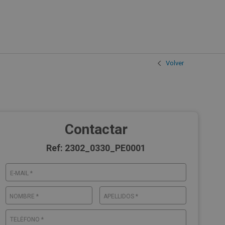
Volver
Contactar
Ref: 2302_0330_PE0001
E-MAIL *
NOMBRE *
APELLIDOS *
TELÉFONO *