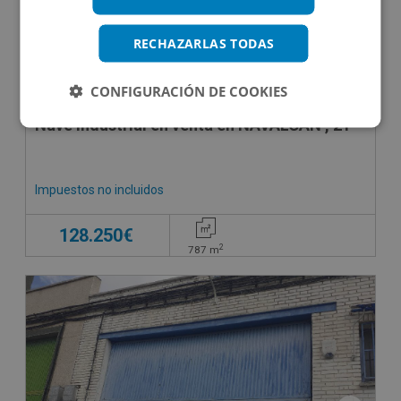
RECHAZARLAS TODAS
CONFIGURACIÓN DE COOKIES
Nave Industrial en venta en NAVALCAN , 21
Impuestos no incluidos
128.250€
2
787
m
CONDICIONES ESPECIALES