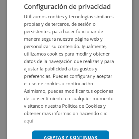
Configuración de privacidad
Utilizamos cookies y tecnologías similares
propias y de terceros, de sesión o
persistentes, para hacer funcionar de
manera segura nuestra página web y
personalizar su contenido. Igualmente,
utilizamos cookies para medir y obtener
datos de la navegación que realizas y para
Nave Industrial en venta en CL PAREDON, -
ajustar la publicidad a tus gustos y
preferencias. Puedes configurar y aceptar
el uso de cookies a continuación.
Impuestos no incluidos
Asimismo, puedes modificar tus opciones
de consentimiento en cualquier momento
111.000€
visitando nuestra Política de Cookies y
2
206
m
obtener más información haciendo clic
aquí
CESIÓN DE REMATE
ACEPTAR Y CONTINUAR