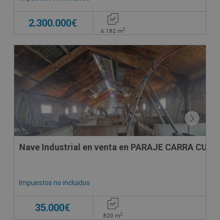
2.300.000€
2
6.182
m
Nave Industrial en venta en PARAJE CARRA CUA
Impuestos no incluidos
35.000€
2
820
m