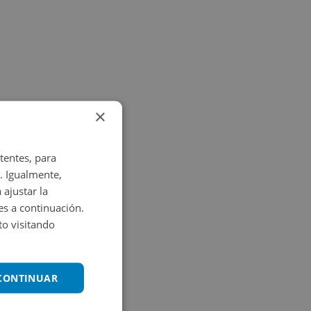
×
tentes, para
. Igualmente,
 ajustar la
es a continuación.
o visitando
 CONTINUAR