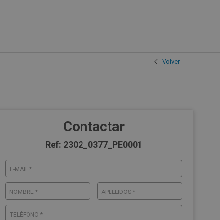
Volver
Contactar
Ref: 2302_0377_PE0001
E-MAIL *
NOMBRE *
APELLIDOS *
TELÉFONO *