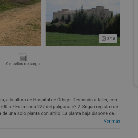
3/18
0 muelles de carga
, a la altura de Hospital de Órbigo. Destinada a taller, con
700 m².Es la finca 227 del polígono nº 2. Según registro se
de una solo planta con altillo. La planta baja dispone de
personal, así como un zona de almacenamiento con acceso
Ver más
una zona de oficina y muestrario, así como una dependencia
 por todos lo aires la nave y se destina para el uso de la