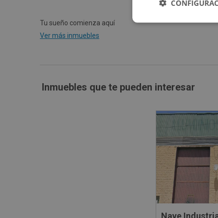
CONFIGURAC
Tu sueño comienza aquí
Ver más inmuebles
Inmuebles que te pueden interesar
Nave Industria