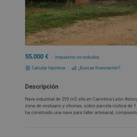
55.000
Impuestos no incluidos
Calcular hipoteca
¿Buscas financiación?
Descripción
Nave industrial de 293 m2 sita en Carretera León-Astorga
zona de vestuario y oficinas, sobre parcela rústica de 1.
ha construido una nave para taller artesanal, compuesta 
acceso principal , zona de servicios y vestuarios de 
de pequeños vehículos.La planta alta se distribuye en 
sin uso definido. El resto del terreno sin edificar, rodea