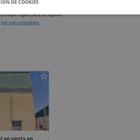
IÓN DE COOKIES
El mejor regalo para tu negocio
Ver más inmuebles
l en venta en