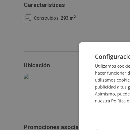
misma.
Características
2
Construidos:
293 m
Configuraci
Ubicación
Utilizamos cookie
hacer funcionar 
utilizamos cookie
publicidad a tus 
Asimismo, puedes
nuestra Política 
Promociones asociadas