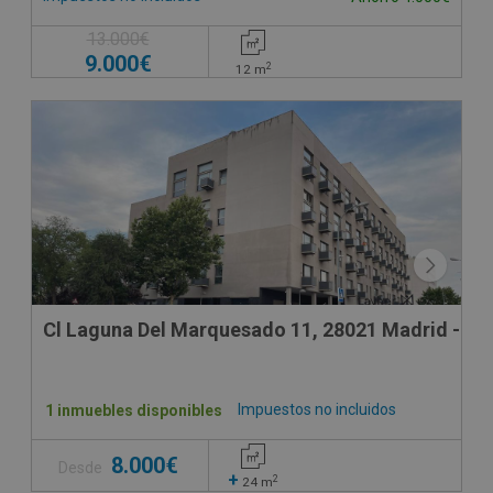
13.000€
9.000€
2
12
m
Cl Laguna Del Marquesado 11, 28021 Madrid - Ma
Impuestos no incluidos
1 inmuebles disponibles
8.000€
Desde
+
2
24
m