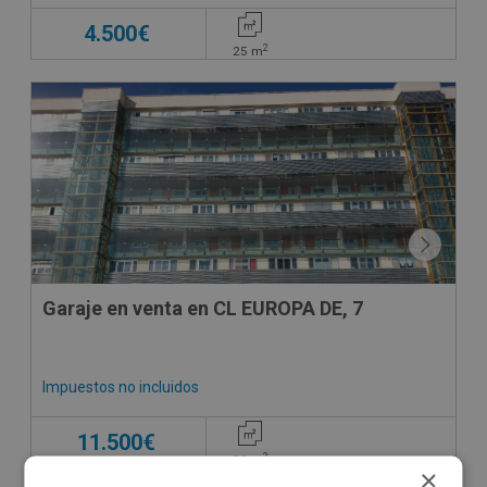
4.500€
2
25
m
Garaje en venta en CL EUROPA DE, 7
Impuestos no incluidos
11.500€
2
30
m
×