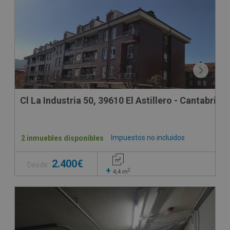
Cl La Industria 50, 39610 El Astillero - Cantabria
Impuestos no incluidos
2 inmuebles disponibles
2.400€
Desde
+
2
4,4
m