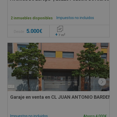
Impuestos no incluidos
2 inmuebles disponibles
5.000€
Desde
+
2
7
m
VPO
Garaje en venta en CL JUAN ANTONIO BARDEM, -
Impuestos no incluidos
Ahorro 4.000€