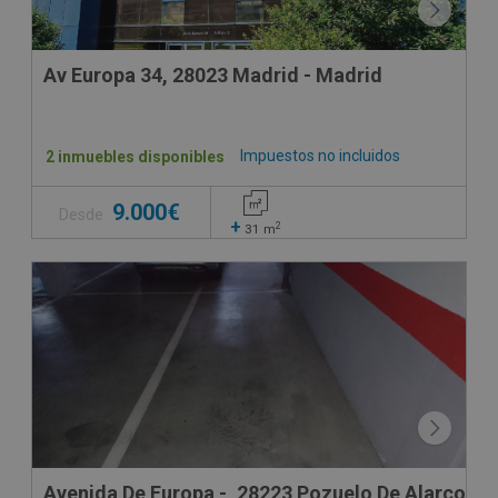
Av Europa 34, 28023 Madrid - Madrid
Impuestos no incluidos
2 inmuebles disponibles
9.000€
Desde
+
2
31
m
Avenida De Europa -, 28223 Pozuelo De Alarcon -