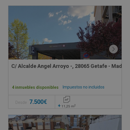
C/ Alcalde Angel Arroyo -, 28065 Getafe - Madrid
Impuestos no incluidos
4 inmuebles disponibles
7.500€
Desde
+
2
11,25
m
CONDICIONES ESPECIALES