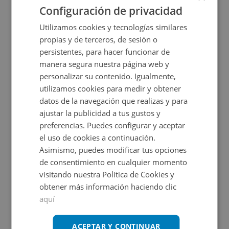
Configuración de privacidad
Utilizamos cookies y tecnologías similares
propias y de terceros, de sesión o
persistentes, para hacer funcionar de
manera segura nuestra página web y
personalizar su contenido. Igualmente,
utilizamos cookies para medir y obtener
datos de la navegación que realizas y para
Garaje en venta en UR SOTO DE LLANERA, -
ajustar la publicidad a tus gustos y
preferencias. Puedes configurar y aceptar
el uso de cookies a continuación.
Impuestos no incluidos
Asimismo, puedes modificar tus opciones
de consentimiento en cualquier momento
4.500€
visitando nuestra Política de Cookies y
2
17
m
obtener más información haciendo clic
aquí
ACEPTAR Y CONTINUAR