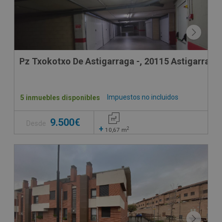
Pz Txokotxo De Astigarraga -, 20115 Astigarraga
Impuestos no incluidos
5 inmuebles disponibles
9.500€
Desde
+
2
10,67
m