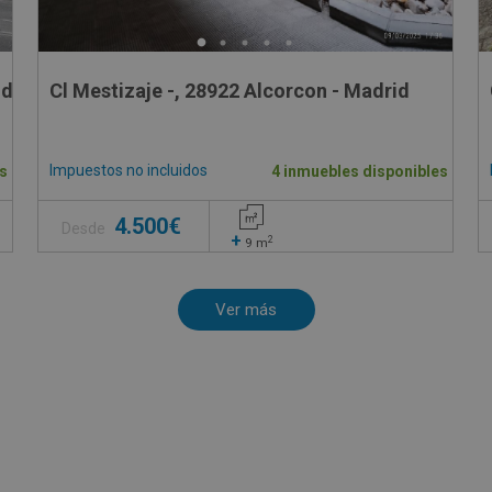
d - Madrid
Cl Mestizaje -, 28922 Alcorcon - Madrid
Impuestos no incluidos
s
4 inmuebles disponibles
4.500€
Desde
+
2
9
m