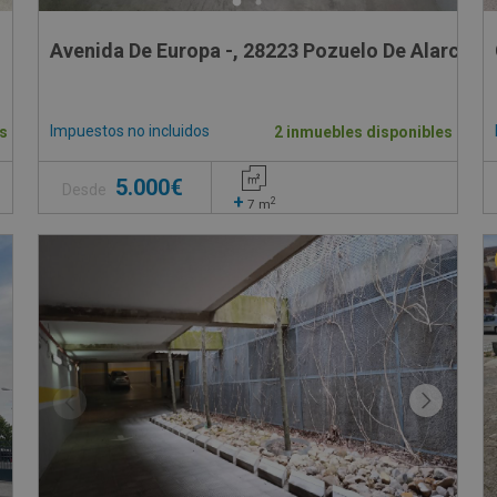
Avenida De Europa -, 28223 Pozuelo De Alarcon 
Impuestos no incluidos
s
2 inmuebles disponibles
5.000€
Desde
+
2
7
m