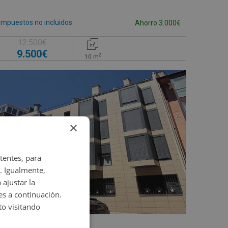
Impuestos no incluidos
Ahorro 3.000€
12.500€
9.500€
2
10
m
×
tentes, para
. Igualmente,
 ajustar la
es a continuación.
o visitando