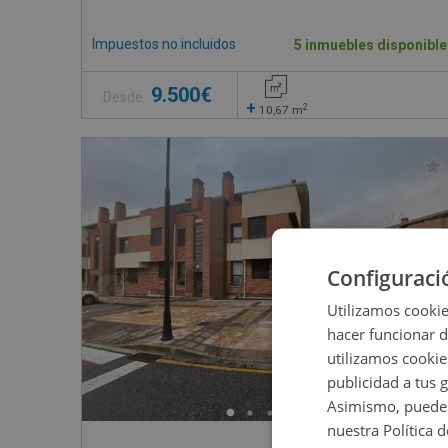
Impuestos no incluidos
5 inmuebles disponible
9.500€
Desde
+
2
10,67
m
Configuraci
Utilizamos cookie
hacer funcionar 
utilizamos cookie
publicidad a tus 
Asimismo, puedes
nuestra Política 