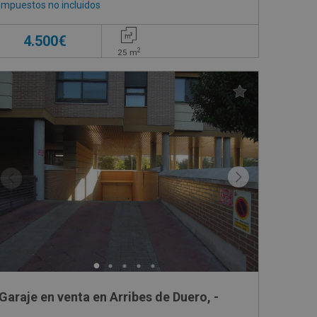
Impuestos no incluidos
4.500€
2
25
m
Garaje en venta en Arribes de Duero, -