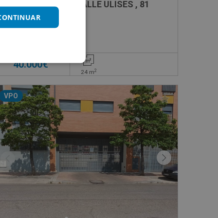
Garaje en venta en CALLE ULISES , 81
 CONTINUAR
Impuestos no incluidos
40.000€
2
24
m
VPO