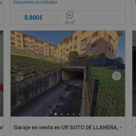
Impuestos no incluidos
s
8.800€
2
20
m
arraga - Guipúzcoa
Garaje en venta en UR SOTO DE LLANERA, -