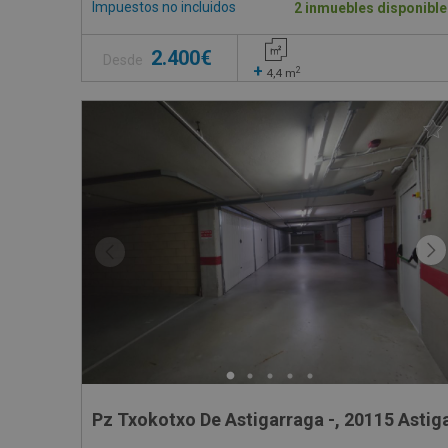
Impuestos no incluidos
2 inmuebles disponible
2.400€
Desde
+
2
4,4
m
Pz Txokotxo De Astigarraga -, 20115 Astig