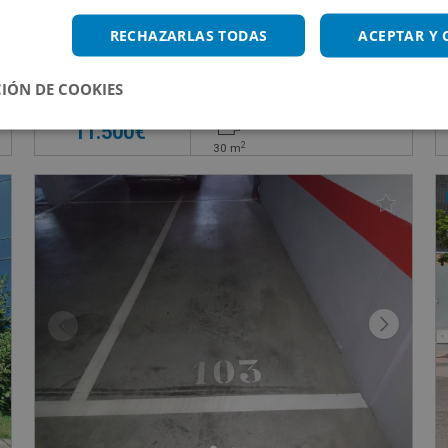
Garaje en venta en CL EUROPA DE, 7
RECHAZARLAS TODAS
ACEPTAR Y
Impuestos no incluidos
s
IÓN DE COOKIES
11.500€
2
30
m