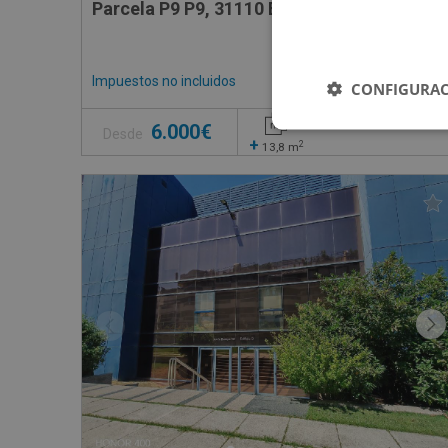
Parcela P9 P9, 31110 Elorz - Navarra
Impuestos no incluidos
3 inmuebles disponible
CONFIGURAC
6.000€
Desde
+
2
13,8
m