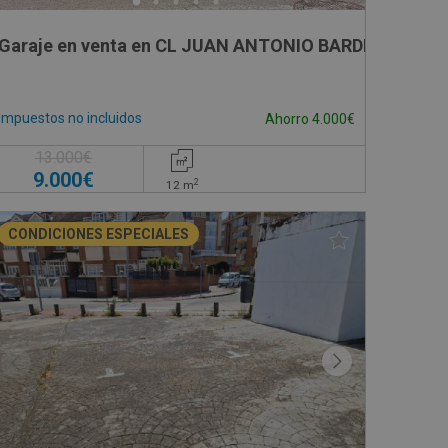
- Madrid
Garaje en venta en CL JUAN ANTONIO BARDEM, -
Impuestos no incluidos
Ahorro 4.000€
13.000€
9.000€
2
12
m
CONDICIONES ESPECIALES