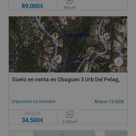
89.000€
2
953
m
Suelo en venta en Obagues 3 Urb Del Pelag,
Impuestos no incluidos
Ahorro 13.500€
48.000€
34.500€
2
2.230
m