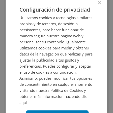
10.000€
×
2
1.200
m
Configuración de privacidad
Utilizamos cookies y tecnologías similares
propias y de terceros, de sesión o
persistentes, para hacer funcionar de
manera segura nuestra página web y
personalizar su contenido. Igualmente,
utilizamos cookies para medir y obtener
datos de la navegación que realizas y para
ajustar la publicidad a tus gustos y
Suelo en venta en Cunit 33 Urb. Trencarroques,
preferencias. Puedes configurar y aceptar
el uso de cookies a continuación.
Asimismo, puedes modificar tus opciones
Impuestos no incluidos
Ahorro 7.000€
de consentimiento en cualquier momento
visitando nuestra Política de Cookies y
22.000€
15.000€
obtener más información haciendo clic
2
618
m
aquí