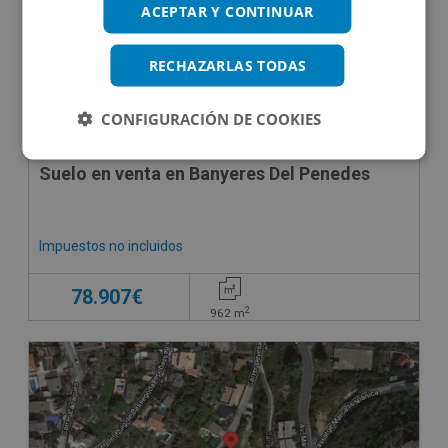
ACEPTAR Y CONTINUAR
RECHAZARLAS TODAS
CONFIGURACIÓN DE COOKIES
Suelo en venta en Banyeres Del Penedes
Impuestos no incluidos
78.907€
2
962
m