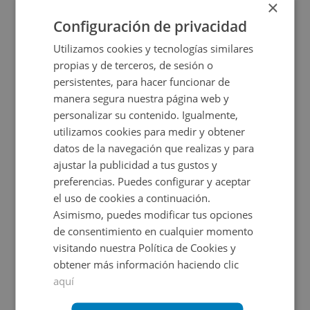
×
2
2.410
m
Configuración de privacidad
Utilizamos cookies y tecnologías similares
propias y de terceros, de sesión o
persistentes, para hacer funcionar de
manera segura nuestra página web y
personalizar su contenido. Igualmente,
utilizamos cookies para medir y obtener
datos de la navegación que realizas y para
ajustar la publicidad a tus gustos y
Suelo en venta en Calle Roda 2,
preferencias. Puedes configurar y aceptar
el uso de cookies a continuación.
Asimismo, puedes modificar tus opciones
Impuestos no incluidos
Ahorro 1.500€
de consentimiento en cualquier momento
visitando nuestra Política de Cookies y
13.000€
11.500€
obtener más información haciendo clic
2
53
m
aquí
CONDICIONES ESPECIALES