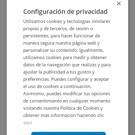
×
2
2.410
m
Configuración de privacidad
Utilizamos cookies y tecnologías similares
propias y de terceros, de sesión o
persistentes, para hacer funcionar de
manera segura nuestra página web y
personalizar su contenido. Igualmente,
utilizamos cookies para medir y obtener
datos de la navegación que realizas y para
ajustar la publicidad a tus gustos y
Suelo en venta en Calle Roda 2,
preferencias. Puedes configurar y aceptar
el uso de cookies a continuación.
Asimismo, puedes modificar tus opciones
Impuestos no incluidos
Ahorro 1.500€
de consentimiento en cualquier momento
visitando nuestra Política de Cookies y
13.000€
11.500€
obtener más información haciendo clic
2
53
m
aquí
CONDICIONES ESPECIALES