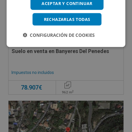
ACEPTAR Y CONTINUAR
RECHAZARLAS TODAS
CONFIGURACIÓN DE COOKIES
Suelo en venta en Banyeres Del Penedes
Impuestos no incluidos
78.907€
2
962
m