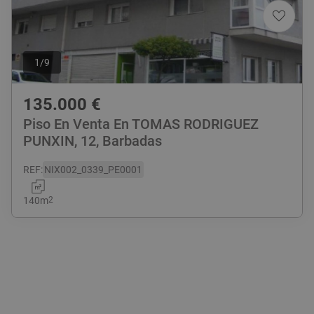
1
/
9
135.000
€
Piso En Venta En TOMAS RODRIGUEZ
PUNXIN, 12, Barbadas
REF
:
NIX002_0339_PE0001
140
m
2