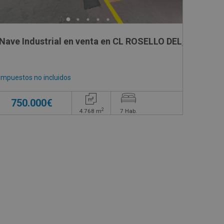
Nave Industrial en venta en CL ROSELLO DEL, -
Impuestos no incluidos
750.000€
2
4.768
m
7
Hab.