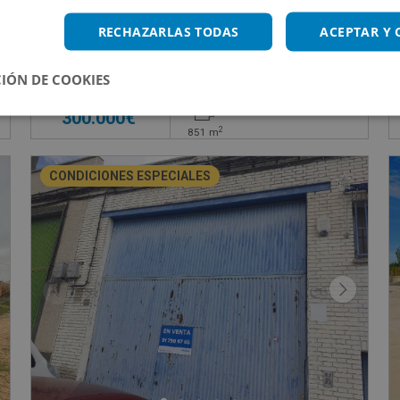
Nave Industrial en venta en CL LOS ROBLES, 7
RECHAZARLAS TODAS
ACEPTAR Y
Impuestos no incluidos
IÓN DE COOKIES
300.000€
2
851
m
CONDICIONES ESPECIALES