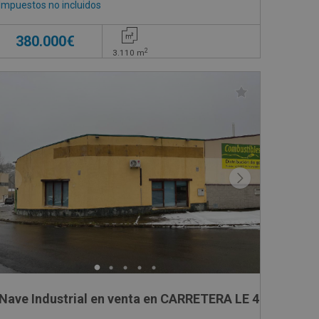
Impuestos no incluidos
380.000€
2
3.110
m
DRON, 5081
Nave Industrial en 