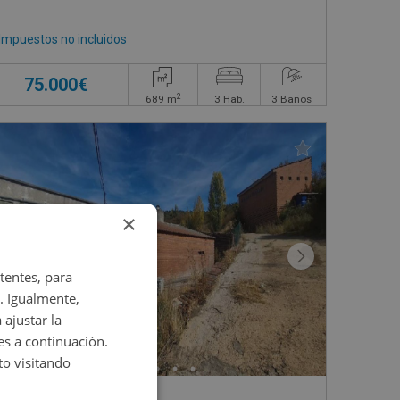
Impuestos no incluidos
75.000€
2
689
m
3
Hab.
3
Baños
×
tentes, para
. Igualmente,
 ajustar la
es a continuación.
o visitando