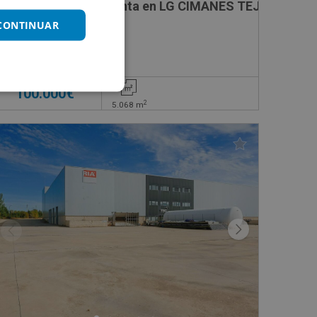
Nave Industrial en venta en LG CIMANES TEJAR 1021 P
 CONTINUAR
Impuestos no incluidos
100.000€
2
5.068
m