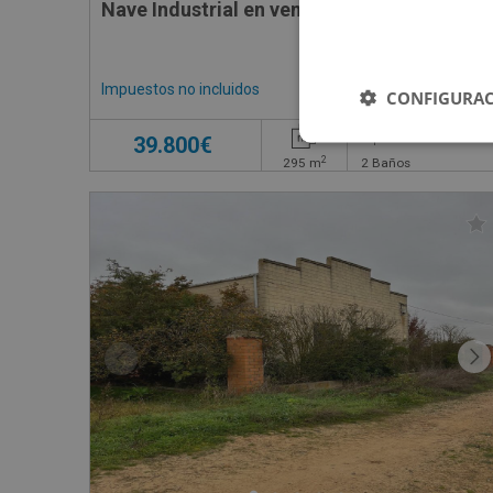
Nave Industrial en venta en Acedos , 7
Impuestos no incluidos
CONFIGURAC
39.800€
2
295
m
2
Baños