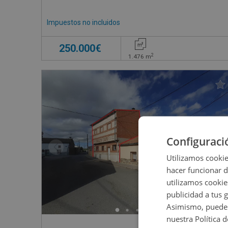
Impuestos no incluidos
250.000€
2
1.476
m
Configuraci
Utilizamos cookie
hacer funcionar 
utilizamos cookie
publicidad a tus 
Asimismo, puedes
nuestra Política 