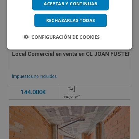
ACEPTAR Y CONTINUAR
RECHAZARLAS TODAS
CONFIGURACIÓN DE COOKIES
Local Comercial en venta en CL JOAN FUSTER, -
Impuestos no incluidos
144.000€
2
396,51
m