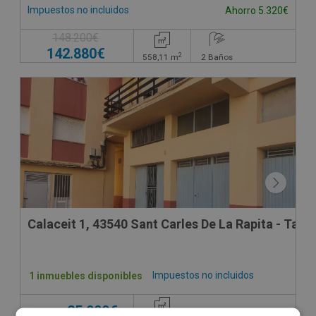
Impuestos no incluidos
Ahorro 5.320€
148.200€
142.880€
2
558,11
m
2
Baños
Calaceit 1, 43540 Sant Carles De La Rapita - Tarr
Impuestos no incluidos
1 inmuebles disponibles
25.000€
Desde