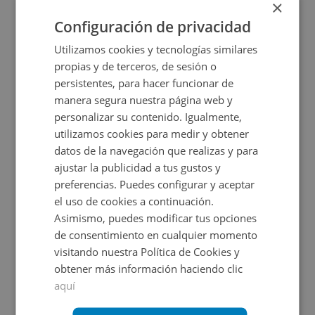
×
+
2
25
m
Configuración de privacidad
Utilizamos cookies y tecnologías similares
propias y de terceros, de sesión o
persistentes, para hacer funcionar de
manera segura nuestra página web y
personalizar su contenido. Igualmente,
utilizamos cookies para medir y obtener
datos de la navegación que realizas y para
ajustar la publicidad a tus gustos y
Local Comercial en venta en CL ULLDECONA, 1
preferencias. Puedes configurar y aceptar
el uso de cookies a continuación.
Asimismo, puedes modificar tus opciones
Impuestos no incluidos
de consentimiento en cualquier momento
visitando nuestra Política de Cookies y
155.000€
obtener más información haciendo clic
2
92,9
m
2
Baños
aquí