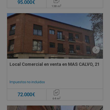
95.000€
2
138
m
CONDICIONES ESPECIALES
Local Comercial en venta en MAS CALVO, 21
Impuestos no incluidos
72.000€
2
64
m