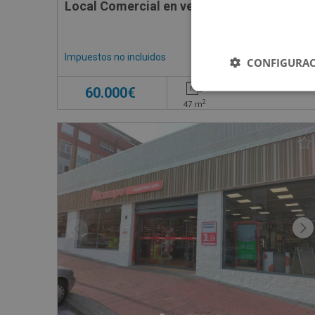
Local Comercial en venta en PS SAN GREG
Impuestos no incluidos
CONFIGURAC
60.000€
2
47
m