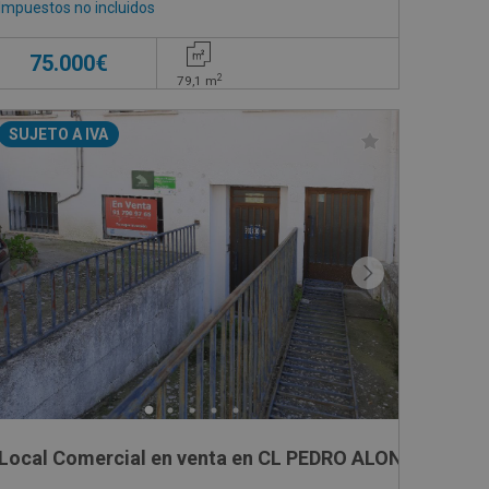
Impuestos no incluidos
75.000€
2
79,1
m
SUJETO A IVA
Local Comercial en venta en CL PEDRO ALONSO DE H