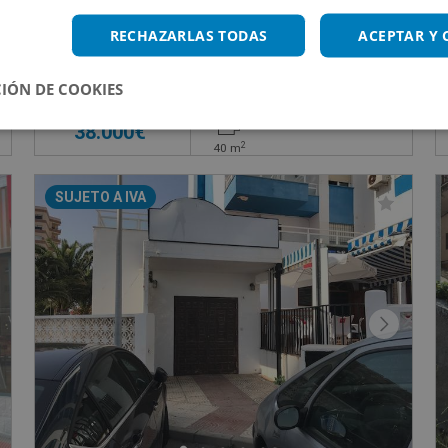
ORIO , 52
Local Comercial en venta en CALLE RIBERA GENI
RECHAZARLAS TODAS
ACEPTAR Y
Impuestos no incluidos
IÓN DE COOKIES
38.000€
2
40
m
SUJETO A IVA