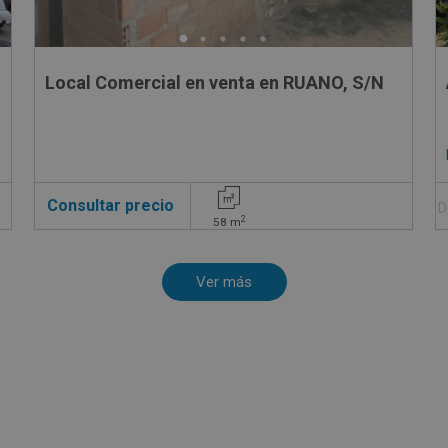
Local Comercial en venta en RUANO, S/N
Consultar precio
D
2
58
m