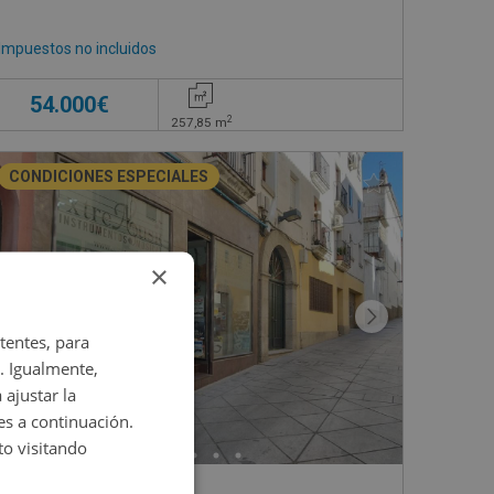
Impuestos no incluidos
54.000€
2
257,85
m
CONDICIONES ESPECIALES
×
tentes, para
. Igualmente,
 ajustar la
es a continuación.
o visitando