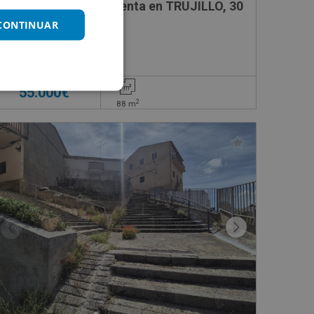
L, 20
Local Comercial en venta en TRUJILLO, 30
 CONTINUAR
Impuestos no incluidos
55.000€
2
88
m