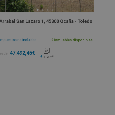
Arrabal San Lazaro 1, 45300 Ocaña - Toledo
Impuestos no incluidos
2 inmuebles disponibles
47.492,45€
esde
+
2
212
m