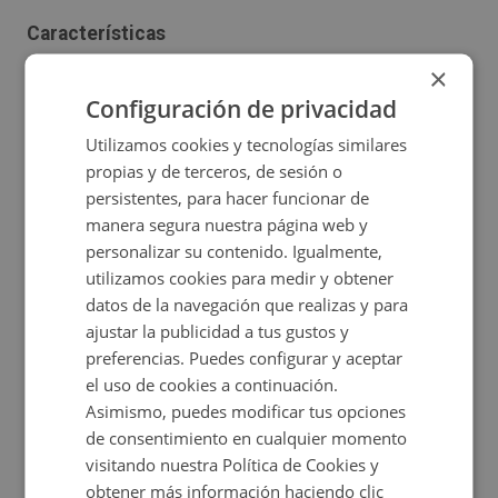
Características
×
2
Construidos:
47 m
Certificado energético
Configuración de privacidad
Utilizamos cookies y tecnologías similares
propias y de terceros, de sesión o
persistentes, para hacer funcionar de
Ubicación
manera segura nuestra página web y
personalizar su contenido. Igualmente,
Ampliar mapa
utilizamos cookies para medir y obtener
datos de la navegación que realizas y para
Ver en mapa
ajustar la publicidad a tus gustos y
preferencias. Puedes configurar y aceptar
el uso de cookies a continuación.
Asimismo, puedes modificar tus opciones
Certificado energético
de consentimiento en cualquier momento
visitando nuestra Política de Cookies y
Calificación de eficiencia energética
obtener más información haciendo clic
en trámite.