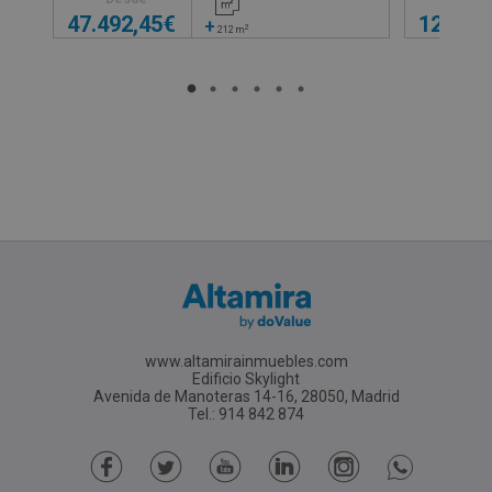
47.492,45€
12.830
+
2
212
m
www.altamirainmuebles.com
Edificio Skylight
Avenida de Manoteras 14-16, 28050, Madrid
Tel.: 914 842 874