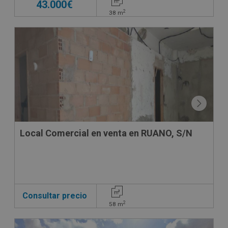
43.000€
2
38
m
CONDICIONES ESPECIALES
Local Comercial en venta en RUANO, S/N
Consultar precio
2
58
m