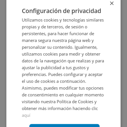
×
2
47
m
Configuración de privacidad
CESIÓN DE REMATE
Utilizamos cookies y tecnologías similares
propias y de terceros, de sesión o
persistentes, para hacer funcionar de
manera segura nuestra página web y
personalizar su contenido. Igualmente,
utilizamos cookies para medir y obtener
datos de la navegación que realizas y para
ajustar la publicidad a tus gustos y
Local Comercial en venta en CALLE RIBERA GENIL
preferencias. Puedes configurar y aceptar
el uso de cookies a continuación.
Asimismo, puedes modificar tus opciones
Impuestos no incluidos
de consentimiento en cualquier momento
visitando nuestra Política de Cookies y
38.000€
obtener más información haciendo clic
2
40
m
aquí
CONDICIONES ESPECIALES