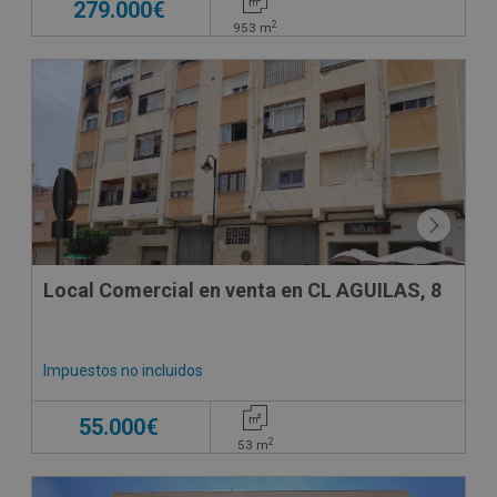
279.000€
2
953
m
CONDICIONES ESPECIALES
Local Comercial en venta en CL AGUILAS, 8
Impuestos no incluidos
55.000€
2
53
m