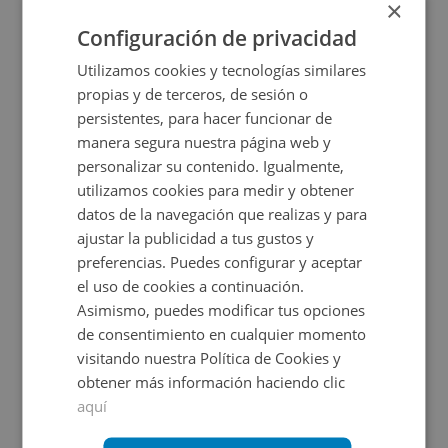
14.000€
×
2
48,45
m
Configuración de privacidad
Utilizamos cookies y tecnologías similares
propias y de terceros, de sesión o
persistentes, para hacer funcionar de
manera segura nuestra página web y
personalizar su contenido. Igualmente,
utilizamos cookies para medir y obtener
datos de la navegación que realizas y para
ajustar la publicidad a tus gustos y
Cl Severo Ochoa 46, 03203 Elche/elx - Alicante
preferencias. Puedes configurar y aceptar
el uso de cookies a continuación.
Asimismo, puedes modificar tus opciones
Impuestos no incluidos
2 inmuebles disponibles
de consentimiento en cualquier momento
visitando nuestra Política de Cookies y
287.448€
Desde
obtener más información haciendo clic
+
2
1.247
m
aquí
CONDICIONES ESPECIALES