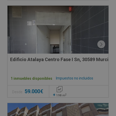
Edificio Atalaya Centro Fase I Sn, 30589 Murcia -
Impuestos no incluidos
1 inmuebles disponibles
59.000€
Desde
+
2
198
m
CESIÓN DE REMATE