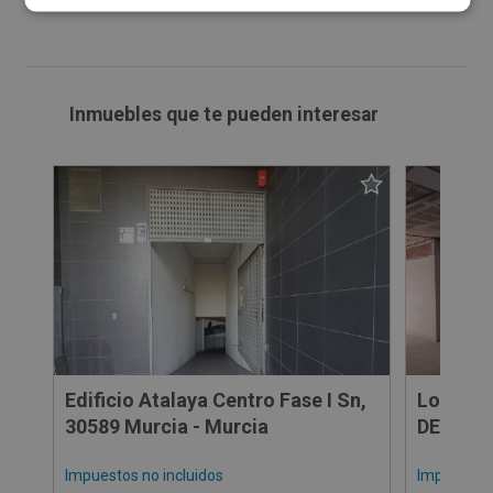
Ver más inmuebles
Inmuebles que te pueden interesar
Edificio Atalaya Centro Fase I Sn,
Local C
30589 Murcia - Murcia
DEMETR
Impuestos no incluidos
Impuestos 