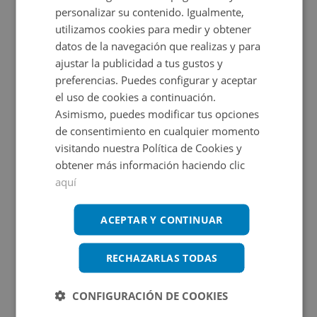
personalizar su contenido. Igualmente,
localidad de San Pedro del Pinatar en la provincia de
utilizamos cookies para medir y obtener
Murcia. Tiene una superficie de 406 m2.
datos de la navegación que realizas y para
ajustar la publicidad a tus gustos y
preferencias. Puedes configurar y aceptar
Certificado energético
el uso de cookies a continuación.
Asimismo, puedes modificar tus opciones
Calificación de eficiencia energética
de consentimiento en cualquier momento
en trámite.
visitando nuestra Política de Cookies y
obtener más información haciendo clic
aquí
Promociones asociadas
ACEPTAR Y CONTINUAR
Tu sueño comienza aquí
RECHAZARLAS TODAS
Ver más inmuebles
CONFIGURACIÓN DE COOKIES
El mejor regalo para tu negocio