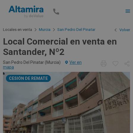
Men
Locales en venta
Murcia
San Pedro Del Pinatar
Volver
Local Comercial en venta en
Santander, Nº2
San Pedro Del Pinatar (
Murcia
)
Ver en
mapa
CESIÓN DE REMATE