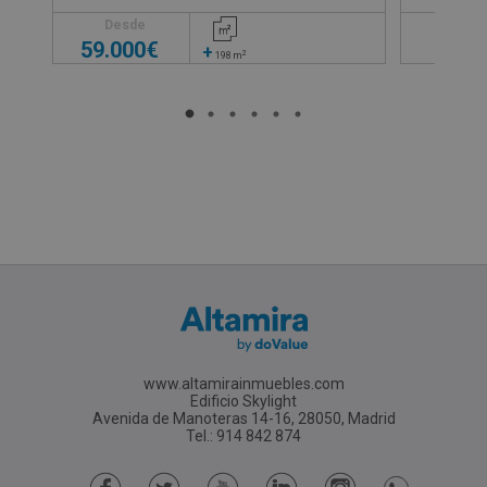
97.51
Desde
59.000€
83.0
+
2
198
m
www.altamirainmuebles.com
Edificio Skylight
Avenida de Manoteras 14-16, 28050, Madrid
Tel.: 914 842 874