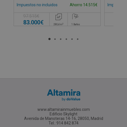
Impuestos no incluidos
Impuestos 
Ahorro 14.515€
97.515€
76.0
83.000€
2
280,4
m
1
Baños
www.altamirainmuebles.com
Edificio Skylight
Avenida de Manoteras 14-16, 28050, Madrid
Tel.: 914 842 874