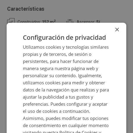
a distintas actividades comerciales, oficinas o incluso
Características
uso mixto. Ubicado en una zona con buen acceso y
2
Construidos:
152 m
Ascensor:
Sí
visibilidad, este local ofrece una gran oportunidad gracias
×
a su amplitud y versatilidad. Dispone de fachada que
Configuración de privacidad
Certificado energético
aporta luminosidad natural, además de múltiples
Utilizamos cookies y tecnologías similares
posibilidades de reforma para ajustarlo a tus
propias y de terceros, de sesión o
necesidades. Perfecto tanto para nuevos proyectos
persistentes, para hacer funcionar de
como para ampliar tu actividad actual en una localidad
manera segura nuestra página web y
Ubicación
personalizar su contenido. Igualmente,
con gran dinamismo comercial. No dejes pasar esta
utilizamos cookies para medir y obtener
oportunidad de inversión. ¡Ven a visitarlo!
Ampliar mapa
datos de la navegación que realizas y para
ajustar la publicidad a tus gustos y
Ver en mapa
preferencias. Puedes configurar y aceptar
el uso de cookies a continuación.
Asimismo, puedes modificar tus opciones
de consentimiento en cualquier momento
Certificado energético
visitando nuestra Política de Cookies y