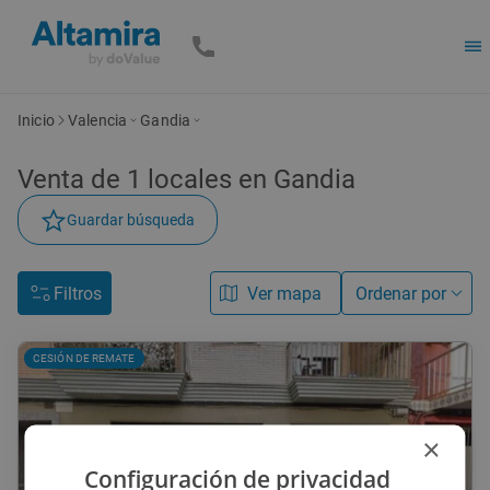
Inicio
Valencia
Gandia
Venta de
1
locales
en Gandia
Guardar búsqueda
Filtros
Ver mapa
Ordenar por
CESIÓN DE REMATE
×
Configuración de privacidad