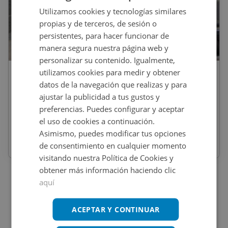
Utilizamos cookies y tecnologías similares
propias y de terceros, de sesión o
persistentes, para hacer funcionar de
1
/
10
manera segura nuestra página web y
personalizar su contenido. Igualmente,
utilizamos cookies para medir y obtener
55.000
€
datos de la navegación que realizas y para
Local Comercial En Venta En SEQUIA
ajustar la publicidad a tus gustos y
ASSUT , 6, Gandia
preferencias. Puedes configurar y aceptar
el uso de cookies a continuación.
REF
:
9195_0044_PE0001
Asimismo, puedes modificar tus opciones
de consentimiento en cualquier momento
288
m
2
visitando nuestra Política de Cookies y
obtener más información haciendo clic
aquí
ACEPTAR Y CONTINUAR