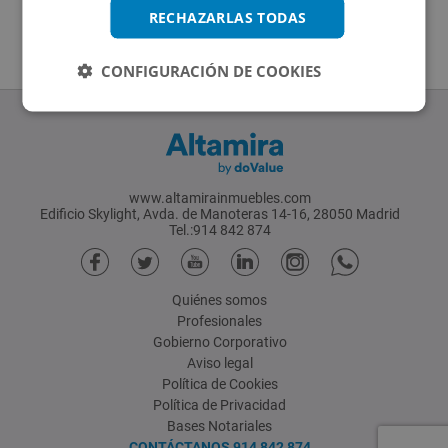
RECHAZARLAS TODAS
CONFIGURACIÓN DE COOKIES
www.altamirainmuebles.com
Edificio Skylight, Avda. de Manoteras 14-16, 28050 Madrid
Tel.:914 842 874
Quiénes somos
Profesionales
Gobierno Corporativo
Aviso legal
Política de Cookies
Política de Privacidad
Bases Notariales
CONTÁCTANOS
914 842 874