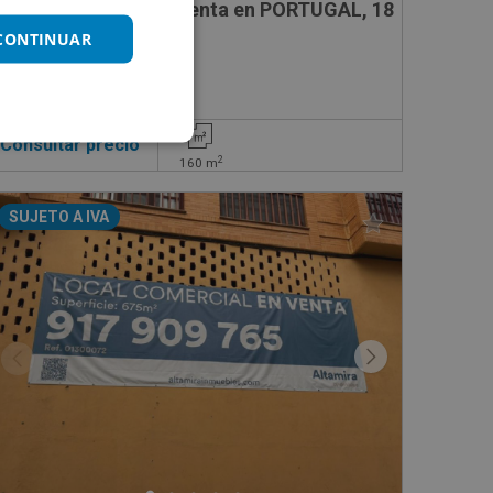
Local Comercial en venta en PORTUGAL, 18
 CONTINUAR
Consultar precio
2
160
m
SUJETO A IVA