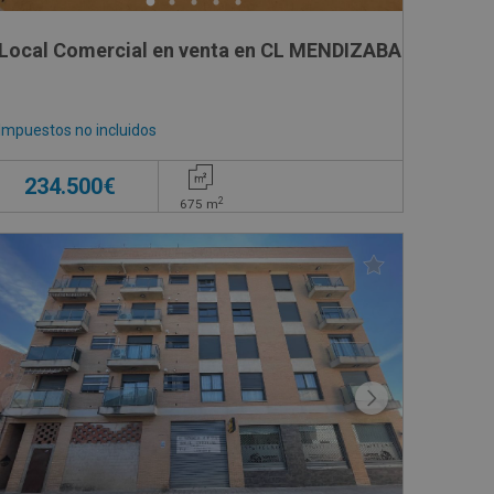
NCIAN, SN
Local Comercial en venta en CL MENDIZABAL, 36
Impuestos no incluidos
234.500€
2
675
m