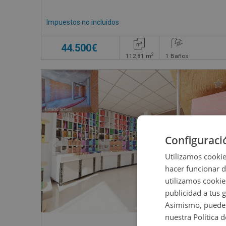
Impuestos no incluidos
44.500€
2
112,81
m
1
Baños
Configuraci
Utilizamos cookie
hacer funcionar 
utilizamos cookie
publicidad a tus 
Asimismo, puedes
nuestra Política 