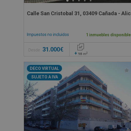
Calle San Cristobal 31, 03409 Cañada - Ali
Impuestos no incluidos
1 inmuebles disponible
31.000€
Desde
+
2
98
m
DECO VIRTUAL
SUJETO A IVA