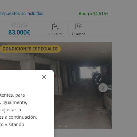
Impuestos no incluidos
Ahorro 14.515€
97.515€
83.000€
2
280,4
m
1
Baños
CONDICIONES ESPECIALES
×
tentes, para
. Igualmente,
 ajustar la
es a continuación.
o visitando