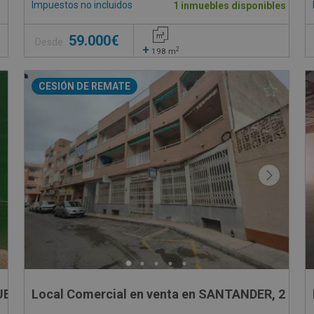
Impuestos no incluidos
1 inmuebles disponibles
59.000€
Desde
+
2
198
m
CESIÓN DE REMATE
 FUENTE DEL SOL ,LOCAL Nº2, PLANTA BAJA, 35
Local Comercial en venta en SANTANDER, 2