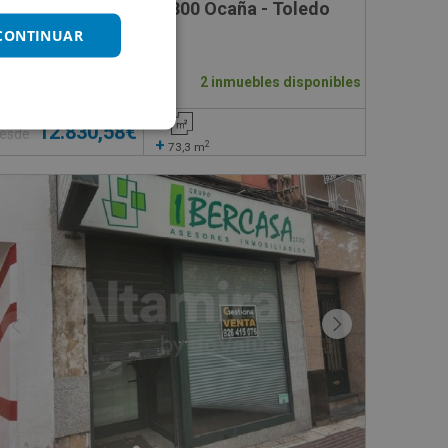
Mariana Pineda 9, 45300 Ocaña - Toledo
 CONTINUAR
Impuestos no incluidos
2 inmuebles disponibles
12.830,58€
esde
+
2
73,3
m