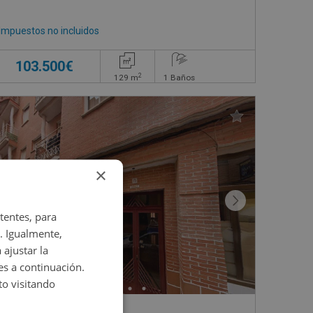
Impuestos no incluidos
103.500€
2
129
m
1
Baños
×
tentes, para
. Igualmente,
 ajustar la
es a continuación.
o visitando