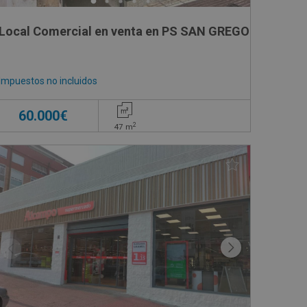
5
Local Comercial en venta en PS SAN GREGORIO , 52
Impuestos no incluidos
60.000€
2
47
m