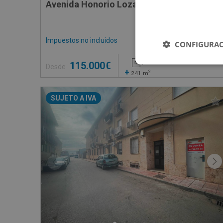
Avenida Honorio Lozano 11, 28400 Collado 
Impuestos no incluidos
2 inmuebles disponible
CONFIGURAC
115.000€
Desde
+
2
241
m
SUJETO A IVA