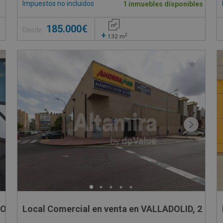
Impuestos no incluidos
1 inmuebles disponibles
185.000€
Desde
+
2
132
m
OSO, s/n
Local Comercial en venta en VALLADOLID, 2