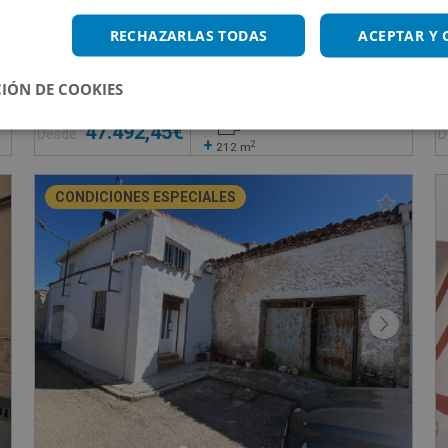
Villalba - Madrid
Arrabal San Lazaro 1, 45300 Ocaña - Toledo
RECHAZARLAS TODAS
ACEPTAR Y
Impuestos no incluidos
s
2 inmuebles disponibles
IÓN DE COOKIES
47.492,45€
Desde
D
+
2
212
m
CONDICIONES ESPECIALES