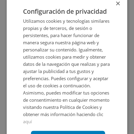
×
+
2
241
m
Configuración de privacidad
Utilizamos cookies y tecnologías similares
propias y de terceros, de sesión o
persistentes, para hacer funcionar de
manera segura nuestra página web y
personalizar su contenido. Igualmente,
utilizamos cookies para medir y obtener
datos de la navegación que realizas y para
ajustar la publicidad a tus gustos y
Arrabal San Lazaro 1, 45300 Ocaña - Toledo
preferencias. Puedes configurar y aceptar
el uso de cookies a continuación.
Asimismo, puedes modificar tus opciones
Impuestos no incluidos
2 inmuebles disponibles
de consentimiento en cualquier momento
visitando nuestra Política de Cookies y
47.492,45€
Desde
obtener más información haciendo clic
+
2
212
m
aquí