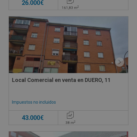
26.000€
2
161,83
m
CONDICIONES ESPECIALES
Local Comercial en venta en DUERO, 11
Impuestos no incluidos
43.000€
2
38
m