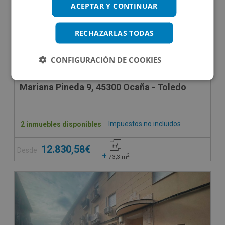
ACEPTAR Y CONTINUAR
RECHAZARLAS TODAS
CONFIGURACIÓN DE COOKIES
Mariana Pineda 9, 45300 Ocaña - Toledo
Impuestos no incluidos
2 inmuebles disponibles
12.830,58€
Desde
+
2
73,3
m
SUJETO A IVA